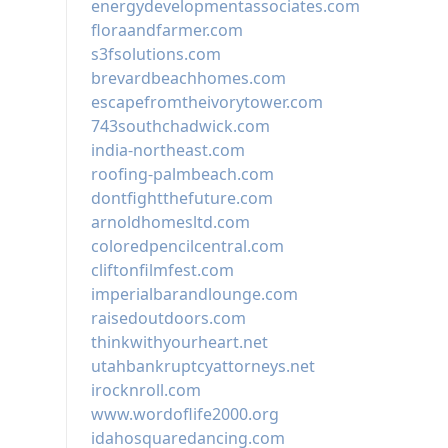
energydevelopmentassociates.com
floraandfarmer.com
s3fsolutions.com
brevardbeachhomes.com
escapefromtheivorytower.com
743southchadwick.com
india-northeast.com
roofing-palmbeach.com
dontfightthefuture.com
arnoldhomesltd.com
coloredpencilcentral.com
cliftonfilmfest.com
imperialbarandlounge.com
raisedoutdoors.com
thinkwithyourheart.net
utahbankruptcyattorneys.net
irocknroll.com
www.wordoflife2000.org
idahosquaredancing.com