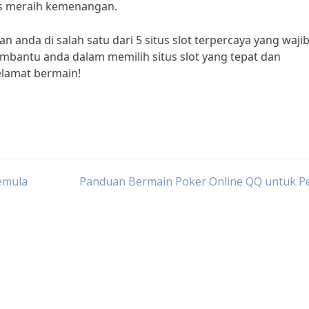
us meraih kemenangan.
 anda di salah satu dari 5 situs slot terpercaya yang waji
membantu anda dalam memilih situs slot yang tepat dan
lamat bermain!
emula
Panduan Bermain Poker Online QQ untuk P