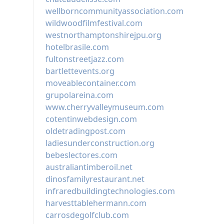
wellborncommunityassociation.com
wildwoodfilmfestival.com
westnorthamptonshirejpu.org
hotelbrasile.com
fultonstreetjazz.com
bartlettevents.org
moveablecontainer.com
grupolareina.com
www.cherryvalleymuseum.com
cotentinwebdesign.com
oldetradingpost.com
ladiesunderconstruction.org
bebeslectores.com
australiantimberoil.net
dinosfamilyrestaurant.net
infraredbuildingtechnologies.com
harvesttablehermann.com
carrosdegolfclub.com