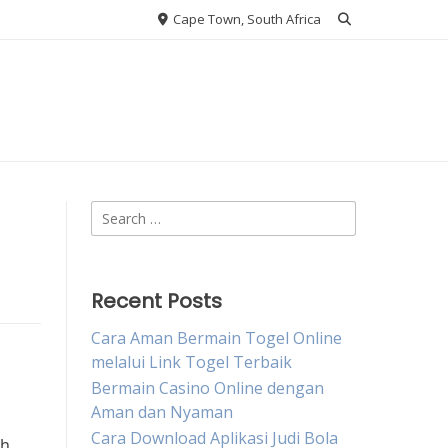
Cape Town, South Africa
Search
for:
Recent Posts
Cara Aman Bermain Togel Online
melalui Link Togel Terbaik
Bermain Casino Online dengan
Aman dan Nyaman
Cara Download Aplikasi Judi Bola
eh