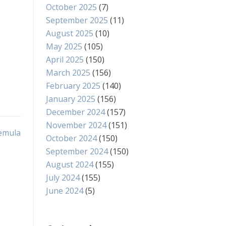
October 2025
(7)
September 2025
(11)
b
August 2025
(10)
May 2025
(105)
April 2025
(150)
March 2025
(156)
February 2025
(140)
January 2025
(156)
December 2024
(157)
November 2024
(151)
emula
October 2024
(150)
September 2024
(150)
August 2024
(155)
July 2024
(155)
June 2024
(5)