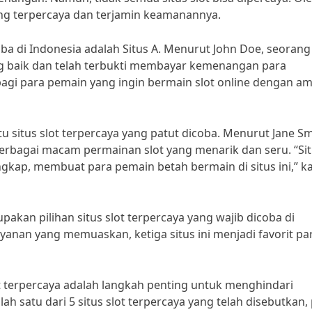
yang terpercaya dan terjamin keamanannya.
coba di Indonesia adalah Situs A. Menurut John Doe, seorang
yang baik dan telah terbukti membayar kemenangan para
 bagi para pemain yang ingin bermain slot online dengan a
tu situs slot terpercaya yang patut dicoba. Menurut Jane Sm
berbagai macam permainan slot yang menarik dan seru. “Sit
engkap, membuat para pemain betah bermain di situs ini,” k
erupakan pilihan situs slot terpercaya yang wajib dicoba di
yanan yang memuaskan, ketiga situs ini menjadi favorit pa
lot terpercaya adalah langkah penting untuk menghindari
 satu dari 5 situs slot terpercaya yang telah disebutkan,