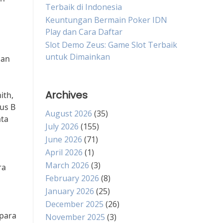
Terbaik di Indonesia
Keuntungan Bermain Poker IDN
Play dan Cara Daftar
Slot Demo Zeus: Game Slot Terbaik
untuk Dimainkan
man
Archives
ith,
us B
August 2026
(35)
ata
July 2026
(155)
June 2026
(71)
April 2026
(1)
March 2026
(3)
ra
February 2026
(8)
January 2026
(25)
December 2025
(26)
 para
November 2025
(3)