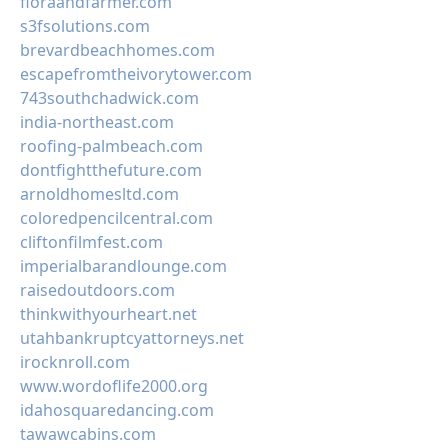
floraandfarmer.com
s3fsolutions.com
brevardbeachhomes.com
escapefromtheivorytower.com
743southchadwick.com
india-northeast.com
roofing-palmbeach.com
dontfightthefuture.com
arnoldhomesltd.com
coloredpencilcentral.com
cliftonfilmfest.com
imperialbarandlounge.com
raisedoutdoors.com
thinkwithyourheart.net
utahbankruptcyattorneys.net
irocknroll.com
www.wordoflife2000.org
idahosquaredancing.com
tawawcabins.com