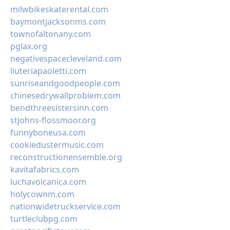
milwbikeskaterental.com
baymontjacksonms.com
townofaltonany.com
pglax.org
negativespacecleveland.com
liuteriapaoletti.com
sunriseandgoodpeople.com
chinesedrywallproblem.com
bendthreesistersinn.com
stjohns-flossmoor.org
funnyboneusa.com
cookiedustermusic.com
reconstructionensemble.org
kavitafabrics.com
luchavolcanica.com
holycownm.com
nationwidetruckservice.com
turtleclubpg.com