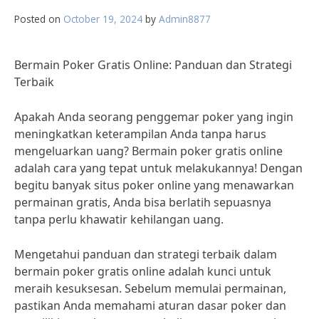
Posted on
October 19, 2024
by
Admin8877
Bermain Poker Gratis Online: Panduan dan Strategi
Terbaik
Apakah Anda seorang penggemar poker yang ingin
meningkatkan keterampilan Anda tanpa harus
mengeluarkan uang? Bermain poker gratis online
adalah cara yang tepat untuk melakukannya! Dengan
begitu banyak situs poker online yang menawarkan
permainan gratis, Anda bisa berlatih sepuasnya
tanpa perlu khawatir kehilangan uang.
Mengetahui panduan dan strategi terbaik dalam
bermain poker gratis online adalah kunci untuk
meraih kesuksesan. Sebelum memulai permainan,
pastikan Anda memahami aturan dasar poker dan