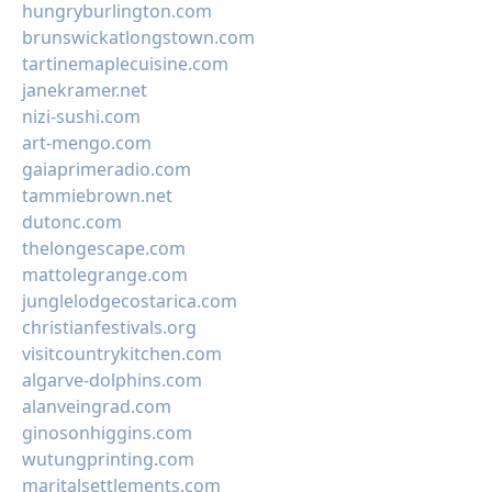
hungryburlington.com
brunswickatlongstown.com
tartinemaplecuisine.com
janekramer.net
nizi-sushi.com
art-mengo.com
gaiaprimeradio.com
tammiebrown.net
dutonc.com
thelongescape.com
mattolegrange.com
junglelodgecostarica.com
christianfestivals.org
visitcountrykitchen.com
algarve-dolphins.com
alanveingrad.com
ginosonhiggins.com
wutungprinting.com
maritalsettlements.com