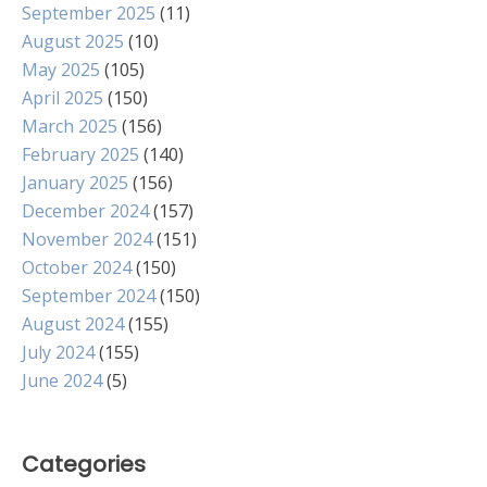
September 2025
(11)
August 2025
(10)
May 2025
(105)
April 2025
(150)
March 2025
(156)
February 2025
(140)
January 2025
(156)
December 2024
(157)
November 2024
(151)
October 2024
(150)
September 2024
(150)
August 2024
(155)
July 2024
(155)
June 2024
(5)
Categories