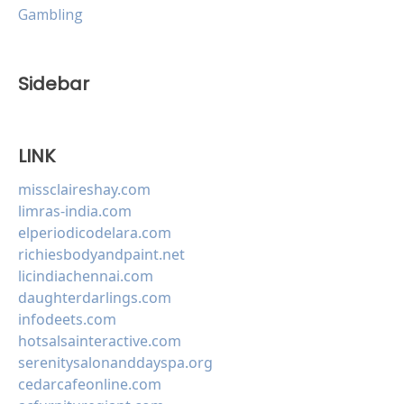
Gambling
Sidebar
LINK
missclaireshay.com
limras-india.com
elperiodicodelara.com
richiesbodyandpaint.net
licindiachennai.com
daughterdarlings.com
infodeets.com
hotsalsainteractive.com
serenitysalonanddayspa.org
cedarcafeonline.com