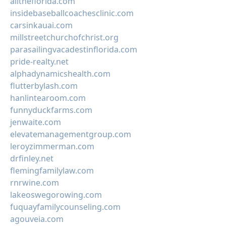
alltheflorida.com
insidebaseballcoachesclinic.com
carsinkauai.com
millstreetchurchofchrist.org
parasailingvacadestinflorida.com
pride-realty.net
alphadynamicshealth.com
flutterbylash.com
hanlintearoom.com
funnyduckfarms.com
jenwaite.com
elevatemanagementgroup.com
leroyzimmerman.com
drfinley.net
flemingfamilylaw.com
rnrwine.com
lakeoswegorowing.com
fuquayfamilycounseling.com
agouveia.com