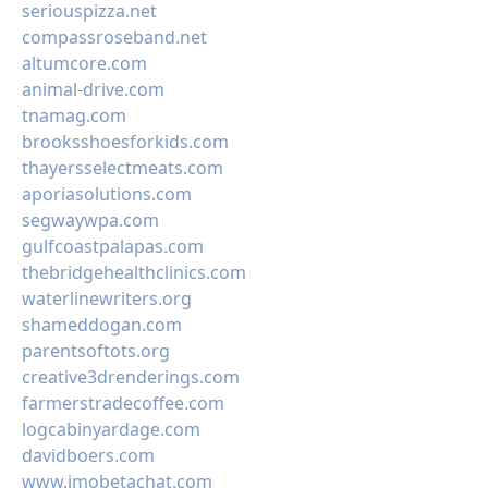
seriouspizza.net
compassroseband.net
altumcore.com
animal-drive.com
tnamag.com
brooksshoesforkids.com
thayersselectmeats.com
aporiasolutions.com
segwaywpa.com
gulfcoastpalapas.com
thebridgehealthclinics.com
waterlinewriters.org
shameddogan.com
parentsoftots.org
creative3drenderings.com
farmerstradecoffee.com
logcabinyardage.com
davidboers.com
www.imobetachat.com