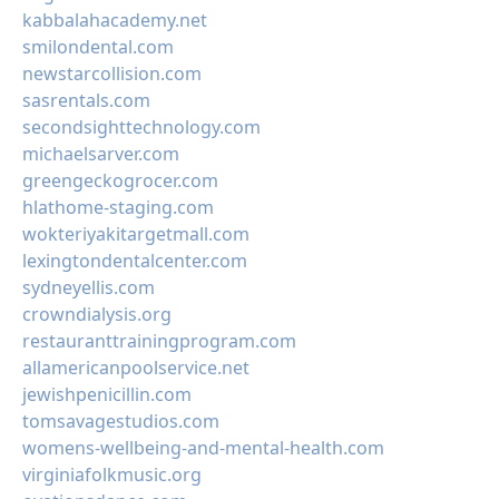
kabbalahacademy.net
smilondental.com
newstarcollision.com
sasrentals.com
secondsighttechnology.com
michaelsarver.com
greengeckogrocer.com
hlathome-staging.com
wokteriyakitargetmall.com
lexingtondentalcenter.com
sydneyellis.com
crowndialysis.org
restauranttrainingprogram.com
allamericanpoolservice.net
jewishpenicillin.com
tomsavagestudios.com
womens-wellbeing-and-mental-health.com
virginiafolkmusic.org