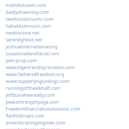
mattdickstein.com
badlydrawntoy.com
lakehoustonumc.com
habakkukmusic.com
nexttonone.net
serenityhbot.net
joshuainternational.org
susansnailandfacial.com
pen-prop.com
www.tigertrendsprinceton.com
www.fathers4freedom.org
www.topperlyngundogs.com
runningoftheelkhalf.com
jeffdunaheerealty.com
peacestrengthyoga.com
freedomfinancialsolutionsinc.com
flexfoldtraps.com
amendsracingengines.com