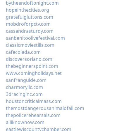
bytheendoftonight.com
hopeinthecities.org
gratefulgluttons.com
mobdroforpctv.com
cassandrasturdy.com
sanbenitoolivefestival.com
classicmoviestills.com
cafecolada.com
discoversoriano.com
thebeginnerspoint.com
www.comingholidays.net
sanfranguide.com
charmoryllc.com
3dracinginc.com
houstoncriticalmass.com
themostdangerousanimalofall.com
thepolicerehearsals.com
alliknownow.com
eastlewiscountychamber.com