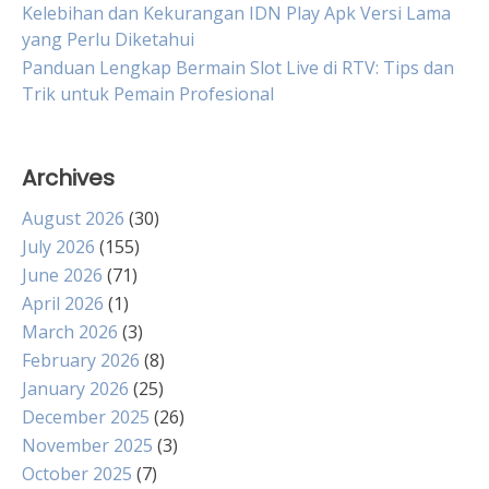
Kelebihan dan Kekurangan IDN Play Apk Versi Lama
yang Perlu Diketahui
Panduan Lengkap Bermain Slot Live di RTV: Tips dan
Trik untuk Pemain Profesional
Archives
August 2026
(30)
July 2026
(155)
June 2026
(71)
April 2026
(1)
March 2026
(3)
February 2026
(8)
January 2026
(25)
December 2025
(26)
November 2025
(3)
October 2025
(7)