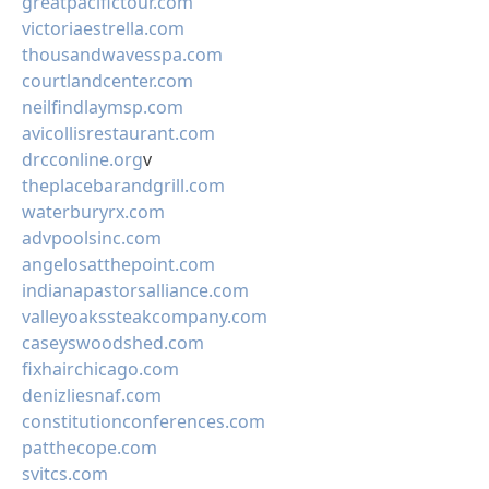
greatpacifictour.com
victoriaestrella.com
thousandwavesspa.com
courtlandcenter.com
neilfindlaymsp.com
avicollisrestaurant.com
drcconline.org
v
theplacebarandgrill.com
waterburyrx.com
advpoolsinc.com
angelosatthepoint.com
indianapastorsalliance.com
valleyoakssteakcompany.com
caseyswoodshed.com
fixhairchicago.com
denizliesnaf.com
constitutionconferences.com
patthecope.com
svitcs.com