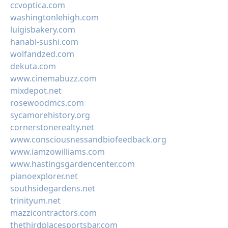
ccvoptica.com
washingtonlehigh.com
luigisbakery.com
hanabi-sushi.com
wolfandzed.com
dekuta.com
www.cinemabuzz.com
mixdepot.net
rosewoodmcs.com
sycamorehistory.org
cornerstonerealty.net
www.consciousnessandbiofeedback.org
www.iamzowilliams.com
www.hastingsgardencenter.com
pianoexplorer.net
southsidegardens.net
trinityum.net
mazzicontractors.com
thethirdplacesportsbar.com