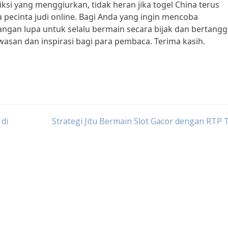
si yang menggiurkan, tidak heran jika togel China terus
 pecinta judi online. Bagi Anda yang ingin mencoba
ngan lupa untuk selalu bermain secara bijak dan bertang
asan dan inspirasi bagi para pembaca. Terima kasih.
 di
Strategi Jitu Bermain Slot Gacor dengan RTP 