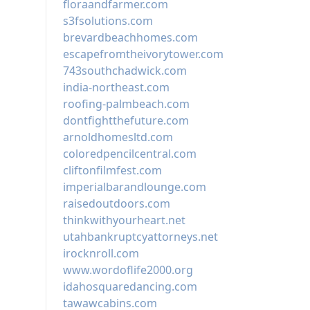
floraandfarmer.com
s3fsolutions.com
brevardbeachhomes.com
escapefromtheivorytower.com
743southchadwick.com
india-northeast.com
roofing-palmbeach.com
dontfightthefuture.com
arnoldhomesltd.com
coloredpencilcentral.com
cliftonfilmfest.com
imperialbarandlounge.com
raisedoutdoors.com
thinkwithyourheart.net
utahbankruptcyattorneys.net
irocknroll.com
www.wordoflife2000.org
idahosquaredancing.com
tawawcabins.com