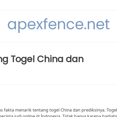
apexfence.net
ng Togel China dan
as fakta menarik tentang togel China dan prediksinya. Toge
cinta judi online di Indonesia. Tidak hanya karena hadiah