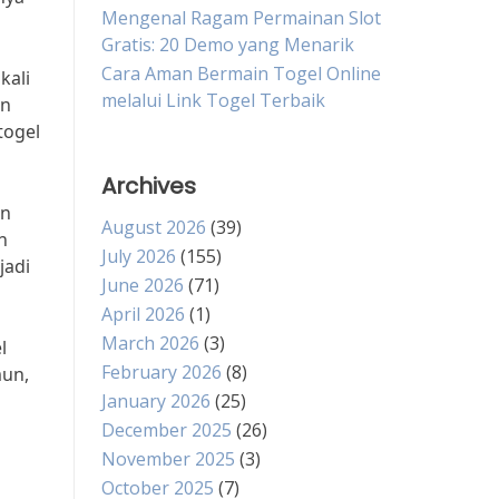
Mengenal Ragam Permainan Slot
Gratis: 20 Demo yang Menarik
Cara Aman Bermain Togel Online
kali
melalui Link Togel Terbaik
an
togel
Archives
in
August 2026
(39)
n
July 2026
(155)
jadi
June 2026
(71)
April 2026
(1)
March 2026
(3)
l
February 2026
(8)
mun,
January 2026
(25)
December 2025
(26)
November 2025
(3)
October 2025
(7)