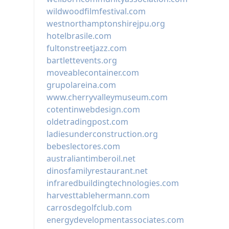
wildwoodfilmfestival.com
westnorthamptonshirejpu.org
hotelbrasile.com
fultonstreetjazz.com
bartlettevents.org
moveablecontainer.com
grupolareina.com
www.cherryvalleymuseum.com
cotentinwebdesign.com
oldetradingpost.com
ladiesunderconstruction.org
bebeslectores.com
australiantimberoil.net
dinosfamilyrestaurant.net
infraredbuildingtechnologies.com
harvesttablehermann.com
carrosdegolfclub.com
energydevelopmentassociates.com