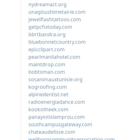
nydreamact.org
unagisushimetairie.com
jewelflashtattoos.com
getpcfixtoday.com
bbrtbandra.org
bluebonnetcountry.com
epicclipart.com
pearlmanilahotel.com
maintdrop.com
bobtoman.com
sosanimauxtunisie.org
kogroofing.com
alpinedentist.net
radioenergiadance.com
kookotheek.com
panayiotislamprou.com
southcampusgateway.com
chateaudelisse.com
wellborncommunityassociation.com