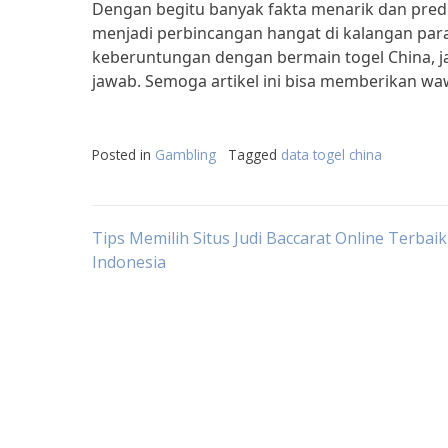
Dengan begitu banyak fakta menarik dan predik
menjadi perbincangan hangat di kalangan para
keberuntungan dengan bermain togel China, ja
jawab. Semoga artikel ini bisa memberikan waw
Posted in
Gambling
Tagged
data togel china
Post
Tips Memilih Situs Judi Baccarat Online Terbaik
Indonesia
navigation