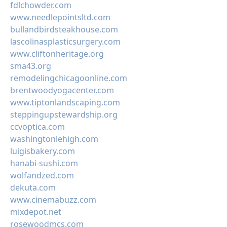
fdlchowder.com
www.needlepointsltd.com
bullandbirdsteakhouse.com
lascolinasplasticsurgery.com
www.cliftonheritage.org
sma43.org
remodelingchicagoonline.com
brentwoodyogacenter.com
www.tiptonlandscaping.com
steppingupstewardship.org
ccvoptica.com
washingtonlehigh.com
luigisbakery.com
hanabi-sushi.com
wolfandzed.com
dekuta.com
www.cinemabuzz.com
mixdepot.net
rosewoodmcs.com