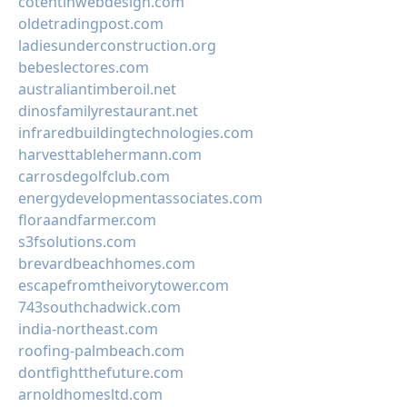
cotentinwebdesign.com
oldetradingpost.com
ladiesunderconstruction.org
bebeslectores.com
australiantimberoil.net
dinosfamilyrestaurant.net
infraredbuildingtechnologies.com
harvesttablehermann.com
carrosdegolfclub.com
energydevelopmentassociates.com
floraandfarmer.com
s3fsolutions.com
brevardbeachhomes.com
escapefromtheivorytower.com
743southchadwick.com
india-northeast.com
roofing-palmbeach.com
dontfightthefuture.com
arnoldhomesltd.com