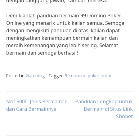
dengan tanggung jawab,” tambah mereka.
Demikianlah panduan bermain 99 Domino Poker
Online yang menarik untuk kalian semua. Semoga
dengan mengikuti panduan di atas, kalian dapat
meningkatkan kemampuan bermain kalian dan
meraih kemenangan yang lebih sering. Selamat
bermain dan semoga berhasil!
Posted in
Gambling
Tagged
99 domino poker online
Post
Slot 5000: Jenis Permainan
Panduan Lengkap untuk
dan Cara Bermainnya
Bermain di Situs Link
Sbobet
navigation