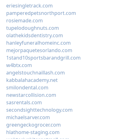
eriesingletrack.com
pamperedpetsnorthport.com
rosiemade.com
tupelodoughnuts.com
olathekidsdentistry.com
hanleyfuneralhomeinc.com
mejorpaquetesorlando.com
1stand10sportsbarandgrill.com
w4btx.com
angelstouchnaillash.com
kabbalahacademy.net
smilondental.com
newstarcollision.com
sasrentals.com
secondsighttechnology.com
michaelsarver.com
greengeckogrocer.com
hlathome-staging.com