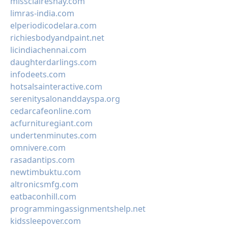
missclaireshay.com
limras-india.com
elperiodicodelara.com
richiesbodyandpaint.net
licindiachennai.com
daughterdarlings.com
infodeets.com
hotsalsainteractive.com
serenitysalonanddayspa.org
cedarcafeonline.com
acfurnituregiant.com
undertenminutes.com
omnivere.com
rasadantips.com
newtimbuktu.com
altronicsmfg.com
eatbaconhill.com
programmingassignmentshelp.net
kidssleepover.com