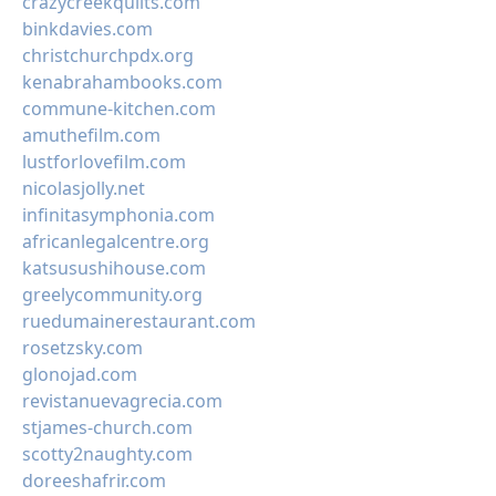
crazycreekquilts.com
binkdavies.com
christchurchpdx.org
kenabrahambooks.com
commune-kitchen.com
amuthefilm.com
lustforlovefilm.com
nicolasjolly.net
infinitasymphonia.com
africanlegalcentre.org
katsusushihouse.com
greelycommunity.org
ruedumainerestaurant.com
rosetzsky.com
glonojad.com
revistanuevagrecia.com
stjames-church.com
scotty2naughty.com
doreeshafrir.com