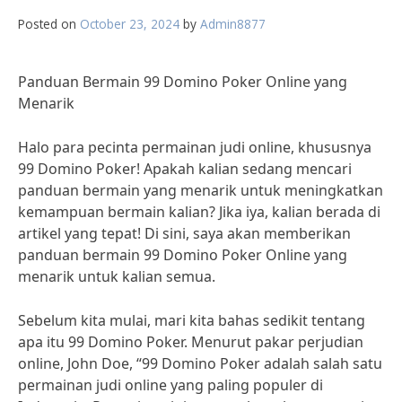
Posted on
October 23, 2024
by
Admin8877
Panduan Bermain 99 Domino Poker Online yang
Menarik
Halo para pecinta permainan judi online, khususnya
99 Domino Poker! Apakah kalian sedang mencari
panduan bermain yang menarik untuk meningkatkan
kemampuan bermain kalian? Jika iya, kalian berada di
artikel yang tepat! Di sini, saya akan memberikan
panduan bermain 99 Domino Poker Online yang
menarik untuk kalian semua.
Sebelum kita mulai, mari kita bahas sedikit tentang
apa itu 99 Domino Poker. Menurut pakar perjudian
online, John Doe, “99 Domino Poker adalah salah satu
permainan judi online yang paling populer di