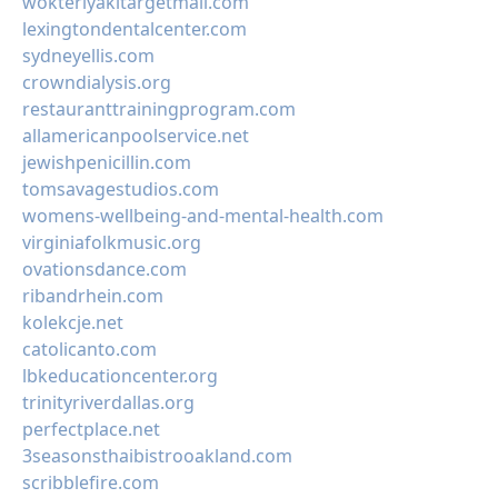
wokteriyakitargetmall.com
lexingtondentalcenter.com
sydneyellis.com
crowndialysis.org
restauranttrainingprogram.com
allamericanpoolservice.net
jewishpenicillin.com
tomsavagestudios.com
womens-wellbeing-and-mental-health.com
virginiafolkmusic.org
ovationsdance.com
ribandrhein.com
kolekcje.net
catolicanto.com
lbkeducationcenter.org
trinityriverdallas.org
perfectplace.net
3seasonsthaibistrooakland.com
scribblefire.com