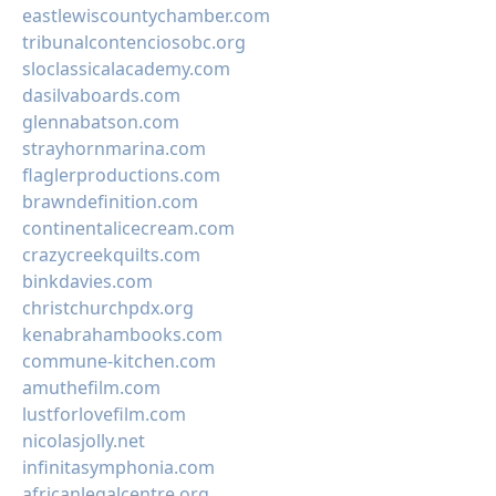
eastlewiscountychamber.com
tribunalcontenciosobc.org
sloclassicalacademy.com
dasilvaboards.com
glennabatson.com
strayhornmarina.com
flaglerproductions.com
brawndefinition.com
continentalicecream.com
crazycreekquilts.com
binkdavies.com
christchurchpdx.org
kenabrahambooks.com
commune-kitchen.com
amuthefilm.com
lustforlovefilm.com
nicolasjolly.net
infinitasymphonia.com
africanlegalcentre.org