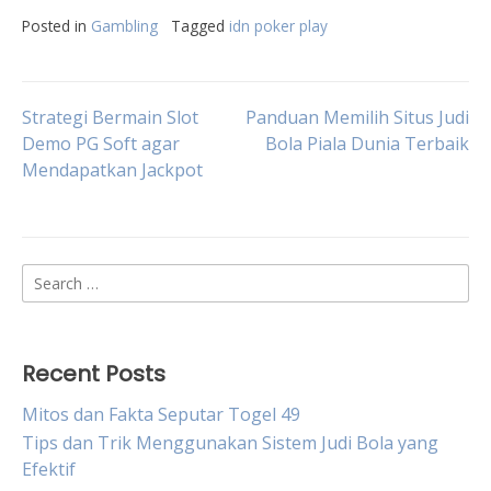
Posted in
Gambling
Tagged
idn poker play
Post
Strategi Bermain Slot
Panduan Memilih Situs Judi
Demo PG Soft agar
Bola Piala Dunia Terbaik
Mendapatkan Jackpot
navigation
Search
for:
Recent Posts
Mitos dan Fakta Seputar Togel 49
Tips dan Trik Menggunakan Sistem Judi Bola yang
Efektif