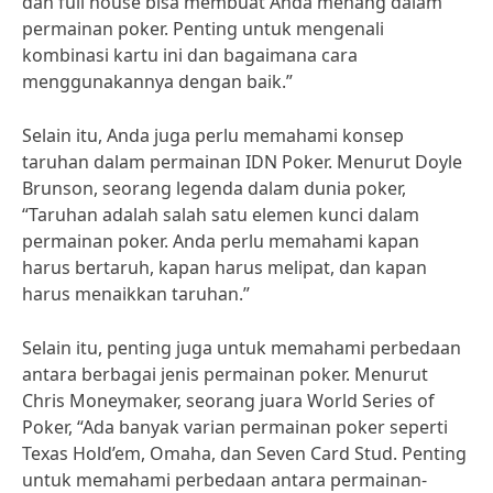
dan full house bisa membuat Anda menang dalam
permainan poker. Penting untuk mengenali
kombinasi kartu ini dan bagaimana cara
menggunakannya dengan baik.”
Selain itu, Anda juga perlu memahami konsep
taruhan dalam permainan IDN Poker. Menurut Doyle
Brunson, seorang legenda dalam dunia poker,
“Taruhan adalah salah satu elemen kunci dalam
permainan poker. Anda perlu memahami kapan
harus bertaruh, kapan harus melipat, dan kapan
harus menaikkan taruhan.”
Selain itu, penting juga untuk memahami perbedaan
antara berbagai jenis permainan poker. Menurut
Chris Moneymaker, seorang juara World Series of
Poker, “Ada banyak varian permainan poker seperti
Texas Hold’em, Omaha, dan Seven Card Stud. Penting
untuk memahami perbedaan antara permainan-