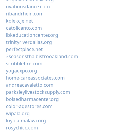
ovationsdance.com
ribandrhein.com
kolekcje.net
catolicanto.com
lbkeducationcenter.org
trinityriverdallas.org
perfectplace.net
3seasonsthaibistrooakland.com
scribblefire.com
yogaexpo.org
home-careassociates.com
andreacavaletto.com
parksleylivestocksupply.com
boisedharmacenter.org
color-agestores.com
wipala.org
loyola-malawi.org
rosychicc.com