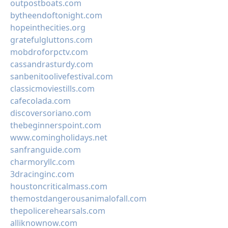
outpostboats.com
bytheendoftonight.com
hopeinthecities.org
gratefulgluttons.com
mobdroforpctv.com
cassandrasturdy.com
sanbenitoolivefestival.com
classicmoviestills.com
cafecolada.com
discoversoriano.com
thebeginnerspoint.com
www.comingholidays.net
sanfranguide.com
charmoryllc.com
3dracinginc.com
houstoncriticalmass.com
themostdangerousanimalofall.com
thepolicerehearsals.com
alliknownow.com