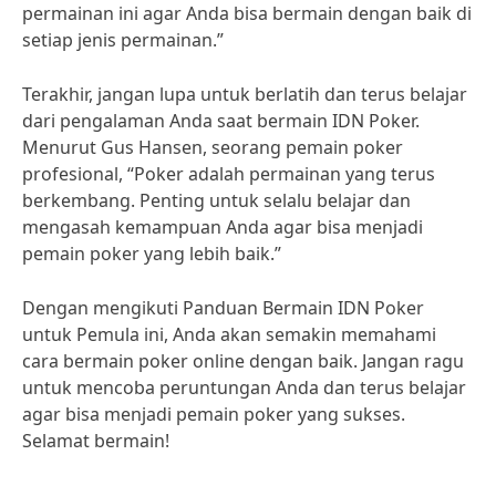
permainan ini agar Anda bisa bermain dengan baik di
setiap jenis permainan.”
Terakhir, jangan lupa untuk berlatih dan terus belajar
dari pengalaman Anda saat bermain IDN Poker.
Menurut Gus Hansen, seorang pemain poker
profesional, “Poker adalah permainan yang terus
berkembang. Penting untuk selalu belajar dan
mengasah kemampuan Anda agar bisa menjadi
pemain poker yang lebih baik.”
Dengan mengikuti Panduan Bermain IDN Poker
untuk Pemula ini, Anda akan semakin memahami
cara bermain poker online dengan baik. Jangan ragu
untuk mencoba peruntungan Anda dan terus belajar
agar bisa menjadi pemain poker yang sukses.
Selamat bermain!