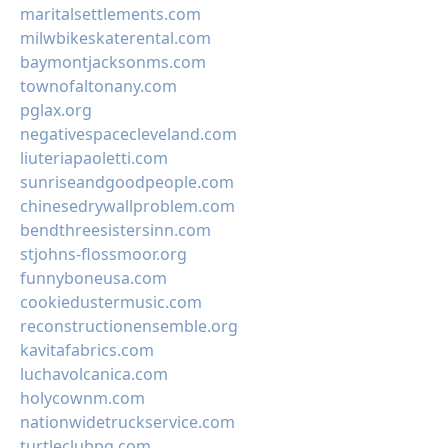
maritalsettlements.com
milwbikeskaterental.com
baymontjacksonms.com
townofaltonany.com
pglax.org
negativespacecleveland.com
liuteriapaoletti.com
sunriseandgoodpeople.com
chinesedrywallproblem.com
bendthreesistersinn.com
stjohns-flossmoor.org
funnyboneusa.com
cookiedustermusic.com
reconstructionensemble.org
kavitafabrics.com
luchavolcanica.com
holycownm.com
nationwidetruckservice.com
turtleclubpg.com