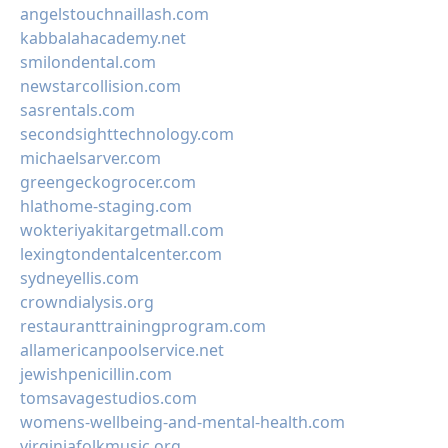
angelstouchnaillash.com
kabbalahacademy.net
smilondental.com
newstarcollision.com
sasrentals.com
secondsighttechnology.com
michaelsarver.com
greengeckogrocer.com
hlathome-staging.com
wokteriyakitargetmall.com
lexingtondentalcenter.com
sydneyellis.com
crowndialysis.org
restauranttrainingprogram.com
allamericanpoolservice.net
jewishpenicillin.com
tomsavagestudios.com
womens-wellbeing-and-mental-health.com
virginiafolkmusic.org