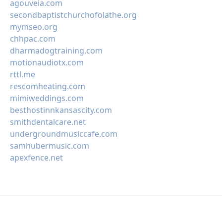
agouveia.com
secondbaptistchurchofolathe.org
mymseo.org
chhpac.com
dharmadogtraining.com
motionaudiotx.com
rttl.me
rescomheating.com
mimiweddings.com
besthostinnkansascity.com
smithdentalcare.net
undergroundmusiccafe.com
samhubermusic.com
apexfence.net