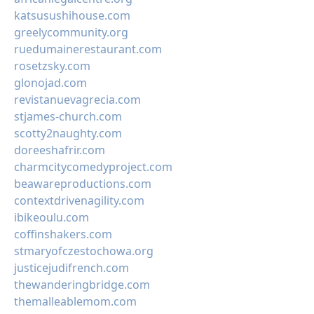
katsusushihouse.com
greelycommunity.org
ruedumainerestaurant.com
rosetzsky.com
glonojad.com
revistanuevagrecia.com
stjames-church.com
scotty2naughty.com
doreeshafrir.com
charmcitycomedyproject.com
beawareproductions.com
contextdrivenagility.com
ibikeoulu.com
coffinshakers.com
stmaryofczestochowa.org
justicejudifrench.com
thewanderingbridge.com
themalleablemom.com