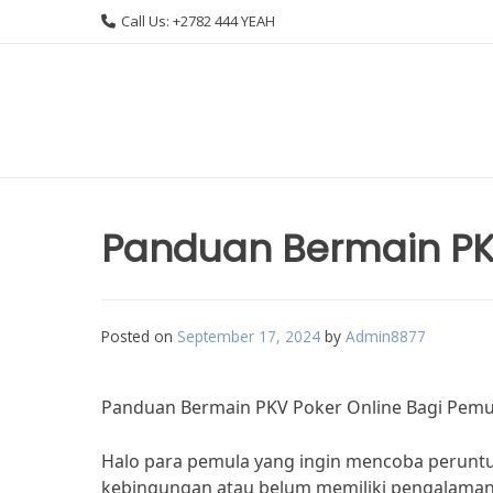
Skip
Call Us: +2782 444 YEAH
to
content
Panduan Bermain PKV
Posted on
September 17, 2024
by
Admin8877
Panduan Bermain PKV Poker Online Bagi Pemu
Halo para pemula yang ingin mencoba peruntu
kebingungan atau belum memiliki pengalaman d