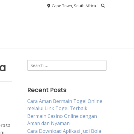
Cape Town, South Africa
Search
la
for:
Recent Posts
Cara Aman Bermain Togel Online
melalui Link Togel Terbaik
Bermain Casino Online dengan
Aman dan Nyaman
erasa
Cara Download Aplikasi Judi Bola
ni,