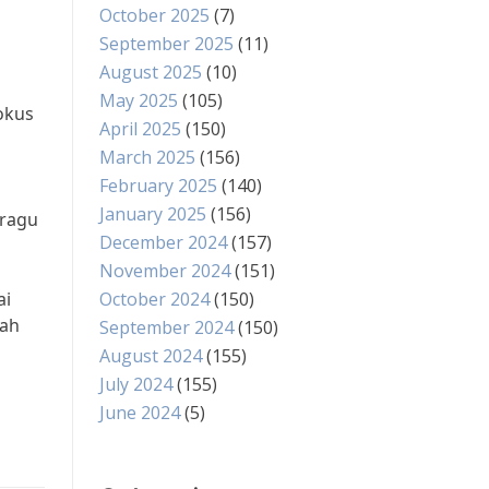
October 2025
(7)
September 2025
(11)
August 2025
(10)
May 2025
(105)
okus
April 2025
(150)
March 2025
(156)
February 2025
(140)
January 2025
(156)
 ragu
December 2024
(157)
November 2024
(151)
ai
October 2024
(150)
lah
September 2024
(150)
August 2024
(155)
July 2024
(155)
June 2024
(5)