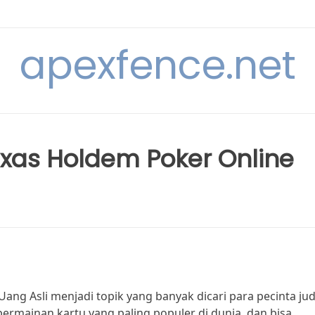
apexfence.net
xas Holdem Poker Online
ng Asli menjadi topik yang banyak dicari para pecinta jud
permainan kartu yang paling populer di dunia, dan bisa