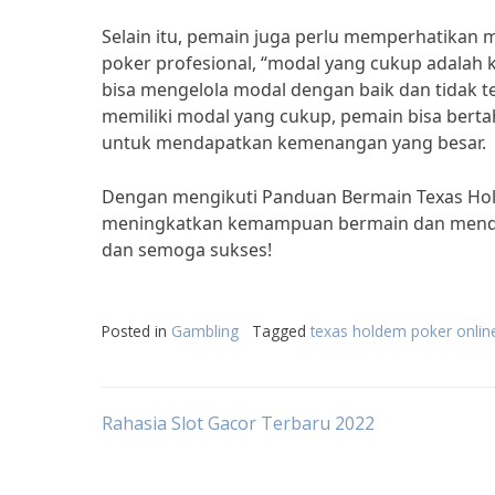
Selain itu, pemain juga perlu memperhatikan m
poker profesional, “modal yang cukup adalah 
bisa mengelola modal dengan baik dan tidak 
memiliki modal yang cukup, pemain bisa bert
untuk mendapatkan kemenangan yang besar.
Dengan mengikuti Panduan Bermain Texas Hold
meningkatkan kemampuan bermain dan menda
dan semoga sukses!
Posted in
Gambling
Tagged
texas holdem poker online
Post
Rahasia Slot Gacor Terbaru 2022
navigation