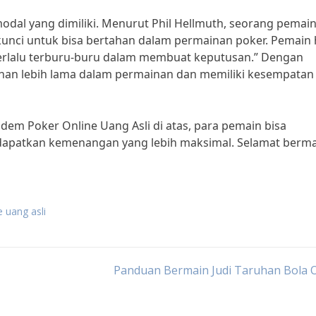
odal yang dimiliki. Menurut Phil Hellmuth, seorang pemai
kunci untuk bisa bertahan dalam permainan poker. Pemain
terlalu terburu-buru dalam membuat keputusan.” Dengan
ahan lebih lama dalam permainan dan memiliki kesempatan
em Poker Online Uang Asli di atas, para pemain bisa
patkan kemenangan yang lebih maksimal. Selamat berma
 uang asli
Panduan Bermain Judi Taruhan Bola O