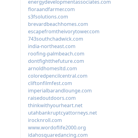
energydevelopmentassociates.com
floraandfarmer.com
s3fsolutions.com
brevardbeachhomes.com
escapefromtheivorytower.com
743southchadwick.com
india-northeast.com
roofing-palmbeach.com
dontfightthefuture.com
arnoldhomesltd.com
coloredpencilcentral.com
cliftonfilmfest.com
imperialbarandlounge.com
raisedoutdoors.com
thinkwithyourheart.net
utahbankruptcyattorneys.net
irocknroll.com
www.wordoflife2000.org
idahosquaredancing.com