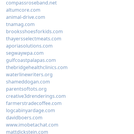
compassroseband.net
altumcore.com
animal-drive.com
tnamag.com
brooksshoesforkids.com
thayersselectmeats.com
aporiasolutions.com
segwaywpa.com
gulfcoastpalapas.com
thebridgehealthclinics.com
waterlinewriters.org
shameddogan.com
parentsoftots.org
creative3drenderings.com
farmerstradecoffee.com
logcabinyardage.com
davidboers.com
www.imobetachat.com
mattdickstein.com