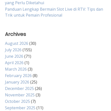
yang Perlu Diketahui
Panduan Lengkap Bermain Slot Live di RTV: Tips dan
Trik untuk Pemain Profesional
Archives
August 2026
(30)
July 2026
(155)
June 2026
(71)
April 2026
(1)
March 2026
(3)
February 2026
(8)
January 2026
(25)
December 2025
(26)
November 2025
(3)
October 2025
(7)
September 2025
(11)