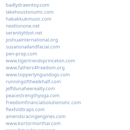
badlydrawntoy.com
lakehoustonumc.com
habakkukmusic.com
nexttonone.net
serenityhbot.net
joshuainternational.org
susansnailandfacial.com
pen-prop.com
www.tigertrendsprinceton.com
www.fathers4freedom.org
www.topperlyngundogs.com
runningoftheelkhalf.com
jeffdunaheerealty.com
peacestrengthyoga.com
freedomfinancialsolutionsinc.com
flexfoldtraps.com
amendsracingengines.com
www.kortormorthai.com