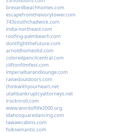
s3fsolutions.com
brevardbeachhomes.com
escapefromtheivorytower.com
743southchadwick.com
india-northeast.com
roofing-palmbeach.com
dontfightthefuture.com
arnoldhomesltd.com
coloredpencilcentral.com
cliftonfilmfest.com
imperialbarandlounge.com
raisedoutdoors.com
thinkwithyourheart.net
utahbankruptcyattorneys.net
irocknroll.com
www.wordoflife2000.org
idahosquaredancing.com
tawawcabins.com
folksemantic.com