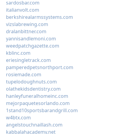
sardosbar.com
italianvolt.com
berkshirealarmssystems.com
vizslabrewing.com
dralanbittner.com
yannisandlemoni.com
weedpatchgazette.com
kblinc.com
eriesingletrack.com
pamperedpetsnorthport.com
rosiemade.com
tupelodoughnuts.com
olathekidsdentistry.com
hanleyfuneralhomeinc.com
mejorpaquetesorlando.com
1stand10sportsbarandgrill.com
w4btx.com
angelstouchnaillash.com
kabbalahacademy.net