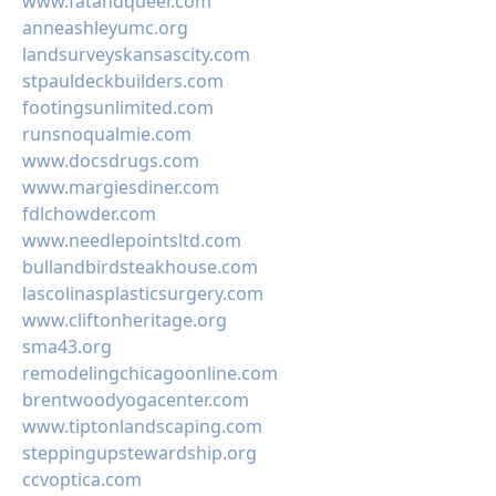
www.fatandqueer.com
anneashleyumc.org
landsurveyskansascity.com
stpauldeckbuilders.com
footingsunlimited.com
runsnoqualmie.com
www.docsdrugs.com
www.margiesdiner.com
fdlchowder.com
www.needlepointsltd.com
bullandbirdsteakhouse.com
lascolinasplasticsurgery.com
www.cliftonheritage.org
sma43.org
remodelingchicagoonline.com
brentwoodyogacenter.com
www.tiptonlandscaping.com
steppingupstewardship.org
ccvoptica.com