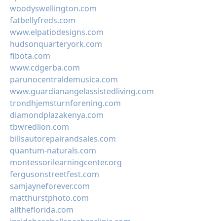
woodyswellington.com
fatbellyfreds.com
www.elpatiodesigns.com
hudsonquarteryork.com
fibota.com
www.cdgerba.com
parunocentraldemusica.com
www.guardianangelassistedliving.com
trondhjemsturnforening.com
diamondplazakenya.com
tbwredlion.com
billsautorepairandsales.com
quantum-naturals.com
montessorilearningcenter.org
fergusonstreetfest.com
samjayneforever.com
matthurstphoto.com
alltheflorida.com