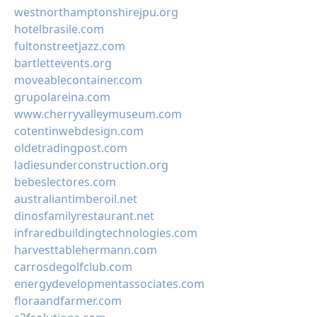
westnorthamptonshirejpu.org
hotelbrasile.com
fultonstreetjazz.com
bartlettevents.org
moveablecontainer.com
grupolareina.com
www.cherryvalleymuseum.com
cotentinwebdesign.com
oldetradingpost.com
ladiesunderconstruction.org
bebeslectores.com
australiantimberoil.net
dinosfamilyrestaurant.net
infraredbuildingtechnologies.com
harvesttablehermann.com
carrosdegolfclub.com
energydevelopmentassociates.com
floraandfarmer.com