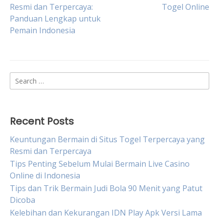
Post
Resmi dan Terpercaya:
Togel Online
Panduan Lengkap untuk
navigation
Pemain Indonesia
Search
for:
Recent Posts
Keuntungan Bermain di Situs Togel Terpercaya yang
Resmi dan Terpercaya
Tips Penting Sebelum Mulai Bermain Live Casino
Online di Indonesia
Tips dan Trik Bermain Judi Bola 90 Menit yang Patut
Dicoba
Kelebihan dan Kekurangan IDN Play Apk Versi Lama