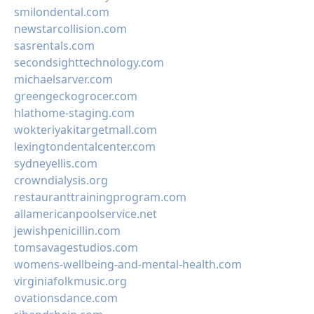
smilondental.com
newstarcollision.com
sasrentals.com
secondsighttechnology.com
michaelsarver.com
greengeckogrocer.com
hlathome-staging.com
wokteriyakitargetmall.com
lexingtondentalcenter.com
sydneyellis.com
crowndialysis.org
restauranttrainingprogram.com
allamericanpoolservice.net
jewishpenicillin.com
tomsavagestudios.com
womens-wellbeing-and-mental-health.com
virginiafolkmusic.org
ovationsdance.com