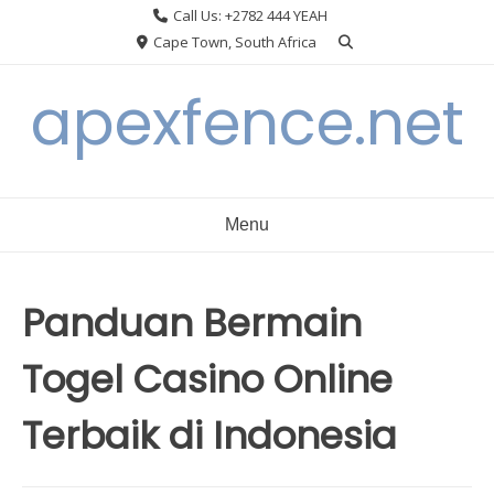
Skip
Call Us: +2782 444 YEAH
to
Cape Town, South Africa
content
apexfence.net
Menu
Panduan Bermain
Togel Casino Online
Terbaik di Indonesia