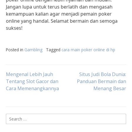
Jangan lupa untuk terus berlatih dan mengasah
kemampuan kalian agar menjadi pemain poker
online yang handal. Selamat bermain dan semoga
sukses!
Posted in
Gambling
Tagged
cara main poker online di hp
Post
Mengenal Lebih Jauh
Situs Judi Bola Dunia:
Tentang Slot Gacor dan
Panduan Bermain dan
Cara Memenangkannya
Menang Besar
navigation
Search
for: