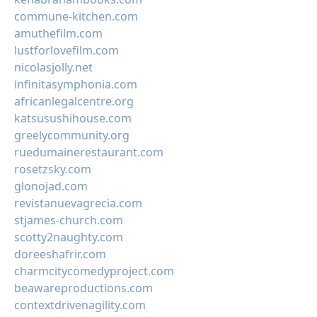
commune-kitchen.com
amuthefilm.com
lustforlovefilm.com
nicolasjolly.net
infinitasymphonia.com
africanlegalcentre.org
katsusushihouse.com
greelycommunity.org
ruedumainerestaurant.com
rosetzsky.com
glonojad.com
revistanuevagrecia.com
stjames-church.com
scotty2naughty.com
doreeshafrir.com
charmcitycomedyproject.com
beawareproductions.com
contextdrivenagility.com