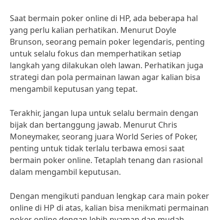
Saat bermain poker online di HP, ada beberapa hal
yang perlu kalian perhatikan. Menurut Doyle
Brunson, seorang pemain poker legendaris, penting
untuk selalu fokus dan memperhatikan setiap
langkah yang dilakukan oleh lawan. Perhatikan juga
strategi dan pola permainan lawan agar kalian bisa
mengambil keputusan yang tepat.
Terakhir, jangan lupa untuk selalu bermain dengan
bijak dan bertanggung jawab. Menurut Chris
Moneymaker, seorang juara World Series of Poker,
penting untuk tidak terlalu terbawa emosi saat
bermain poker online. Tetaplah tenang dan rasional
dalam mengambil keputusan.
Dengan mengikuti panduan lengkap cara main poker
online di HP di atas, kalian bisa menikmati permainan
poker online dengan lebih nyaman dan mudah.