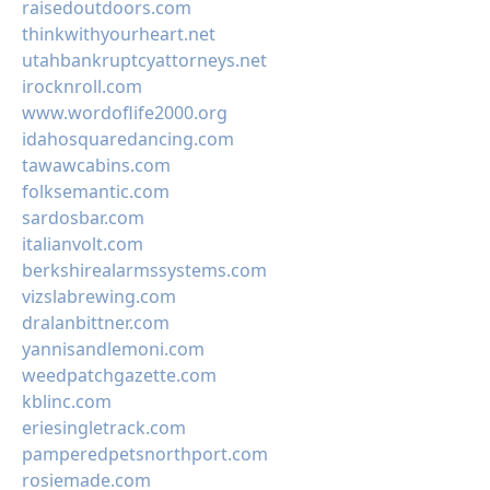
raisedoutdoors.com
thinkwithyourheart.net
utahbankruptcyattorneys.net
irocknroll.com
www.wordoflife2000.org
idahosquaredancing.com
tawawcabins.com
folksemantic.com
sardosbar.com
italianvolt.com
berkshirealarmssystems.com
vizslabrewing.com
dralanbittner.com
yannisandlemoni.com
weedpatchgazette.com
kblinc.com
eriesingletrack.com
pamperedpetsnorthport.com
rosiemade.com