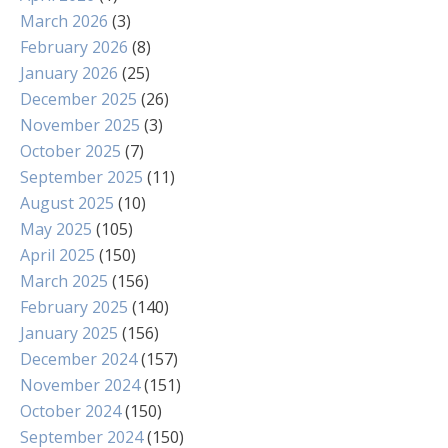
March 2026
(3)
February 2026
(8)
January 2026
(25)
December 2025
(26)
November 2025
(3)
October 2025
(7)
September 2025
(11)
August 2025
(10)
May 2025
(105)
April 2025
(150)
March 2025
(156)
February 2025
(140)
January 2025
(156)
December 2024
(157)
November 2024
(151)
October 2024
(150)
September 2024
(150)