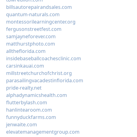
billsautorepairandsales.com
quantum-naturals.com
montessorilearningcenter.org
fergusonstreetfest.com
samjayneforever.com
matthurstphoto.com
alltheflorida.com
insidebaseballcoachesclinic.com
carsinkauai.com
millstreetchurchofchrist.org
parasailingvacadestinflorida.com
pride-realty.net
alphadynamicshealth.com
flutterbylash.com
hanlintearoom.com
funnyduckfarms.com
jenwaite.com
elevatemanagementgroup.com