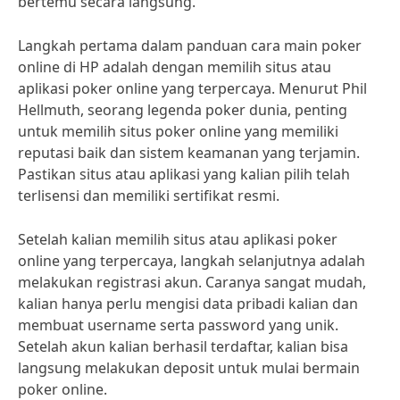
bertemu secara langsung.
Langkah pertama dalam panduan cara main poker
online di HP adalah dengan memilih situs atau
aplikasi poker online yang terpercaya. Menurut Phil
Hellmuth, seorang legenda poker dunia, penting
untuk memilih situs poker online yang memiliki
reputasi baik dan sistem keamanan yang terjamin.
Pastikan situs atau aplikasi yang kalian pilih telah
terlisensi dan memiliki sertifikat resmi.
Setelah kalian memilih situs atau aplikasi poker
online yang terpercaya, langkah selanjutnya adalah
melakukan registrasi akun. Caranya sangat mudah,
kalian hanya perlu mengisi data pribadi kalian dan
membuat username serta password yang unik.
Setelah akun kalian berhasil terdaftar, kalian bisa
langsung melakukan deposit untuk mulai bermain
poker online.