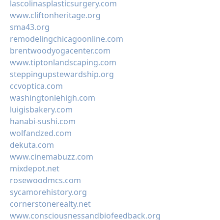
lascolinasplasticsurgery.com
www.cliftonheritage.org
sma43.org
remodelingchicagoonline.com
brentwoodyogacenter.com
www.tiptonlandscaping.com
steppingupstewardship.org
ccvoptica.com
washingtonlehigh.com
luigisbakery.com
hanabi-sushi.com
wolfandzed.com
dekuta.com
www.cinemabuzz.com
mixdepot.net
rosewoodmcs.com
sycamorehistory.org
cornerstonerealty.net
www.consciousnessandbiofeedback.org