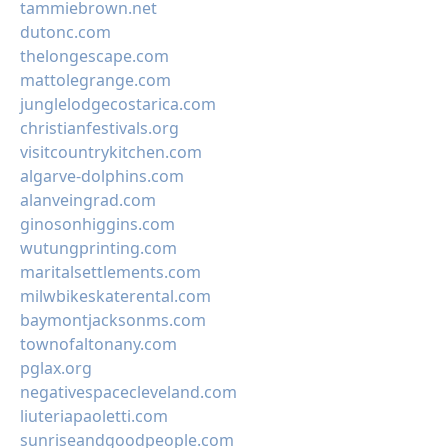
tammiebrown.net
dutonc.com
thelongescape.com
mattolegrange.com
junglelodgecostarica.com
christianfestivals.org
visitcountrykitchen.com
algarve-dolphins.com
alanveingrad.com
ginosonhiggins.com
wutungprinting.com
maritalsettlements.com
milwbikeskaterental.com
baymontjacksonms.com
townofaltonany.com
pglax.org
negativespacecleveland.com
liuteriapaoletti.com
sunriseandgoodpeople.com