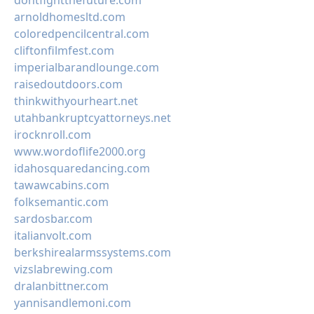
dontfightthefuture.com
arnoldhomesltd.com
coloredpencilcentral.com
cliftonfilmfest.com
imperialbarandlounge.com
raisedoutdoors.com
thinkwithyourheart.net
utahbankruptcyattorneys.net
irocknroll.com
www.wordoflife2000.org
idahosquaredancing.com
tawawcabins.com
folksemantic.com
sardosbar.com
italianvolt.com
berkshirealarmssystems.com
vizslabrewing.com
dralanbittner.com
yannisandlemoni.com