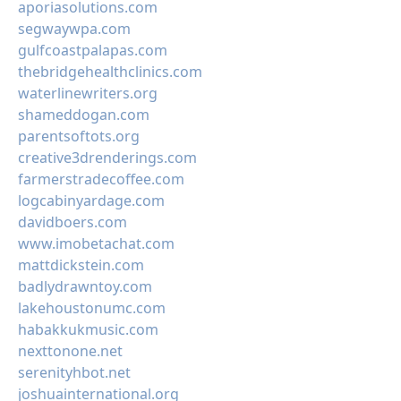
aporiasolutions.com
segwaywpa.com
gulfcoastpalapas.com
thebridgehealthclinics.com
waterlinewriters.org
shameddogan.com
parentsoftots.org
creative3drenderings.com
farmerstradecoffee.com
logcabinyardage.com
davidboers.com
www.imobetachat.com
mattdickstein.com
badlydrawntoy.com
lakehoustonumc.com
habakkukmusic.com
nexttonone.net
serenityhbot.net
joshuainternational.org