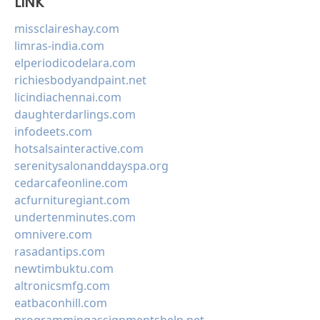
LINK
missclaireshay.com
limras-india.com
elperiodicodelara.com
richiesbodyandpaint.net
licindiachennai.com
daughterdarlings.com
infodeets.com
hotsalsainteractive.com
serenitysalonanddayspa.org
cedarcafeonline.com
acfurnituregiant.com
undertenminutes.com
omnivere.com
rasadantips.com
newtimbuktu.com
altronicsmfg.com
eatbaconhill.com