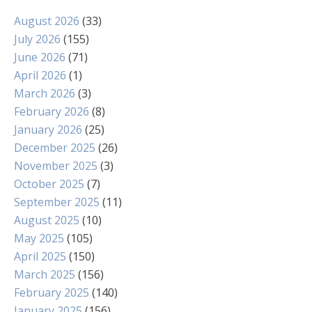
August 2026
(33)
July 2026
(155)
June 2026
(71)
April 2026
(1)
March 2026
(3)
February 2026
(8)
January 2026
(25)
December 2025
(26)
November 2025
(3)
October 2025
(7)
September 2025
(11)
August 2025
(10)
May 2025
(105)
April 2025
(150)
March 2025
(156)
February 2025
(140)
January 2025
(156)