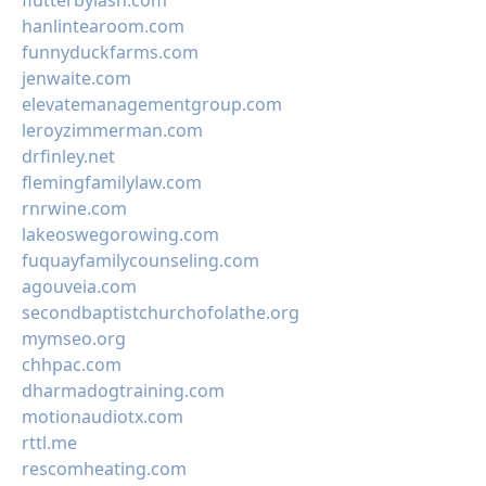
flutterbylash.com
hanlintearoom.com
funnyduckfarms.com
jenwaite.com
elevatemanagementgroup.com
leroyzimmerman.com
drfinley.net
flemingfamilylaw.com
rnrwine.com
lakeoswegorowing.com
fuquayfamilycounseling.com
agouveia.com
secondbaptistchurchofolathe.org
mymseo.org
chhpac.com
dharmadogtraining.com
motionaudiotx.com
rttl.me
rescomheating.com