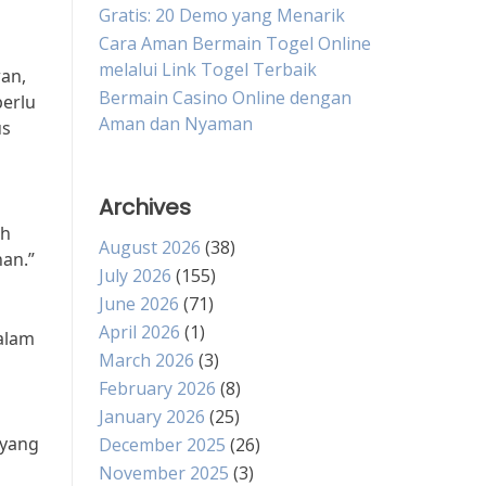
Gratis: 20 Demo yang Menarik
Cara Aman Bermain Togel Online
melalui Link Togel Terbaik
wan,
Bermain Casino Online dengan
perlu
Aman dan Nyaman
us
Archives
eh
August 2026
(38)
han.”
July 2026
(155)
June 2026
(71)
April 2026
(1)
alam
March 2026
(3)
February 2026
(8)
January 2026
(25)
 yang
December 2025
(26)
November 2025
(3)