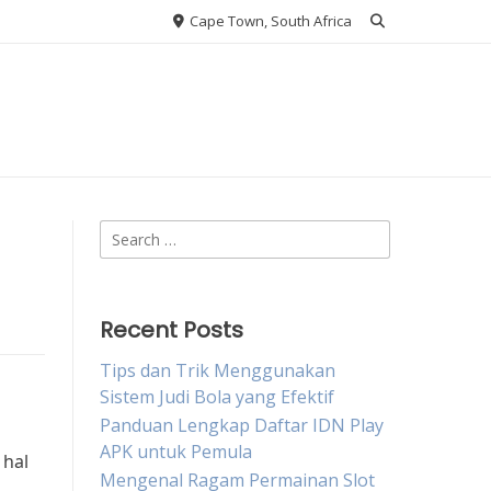
Cape Town, South Africa
Search
for:
Recent Posts
Tips dan Trik Menggunakan
Sistem Judi Bola yang Efektif
Panduan Lengkap Daftar IDN Play
APK untuk Pemula
 hal
Mengenal Ragam Permainan Slot