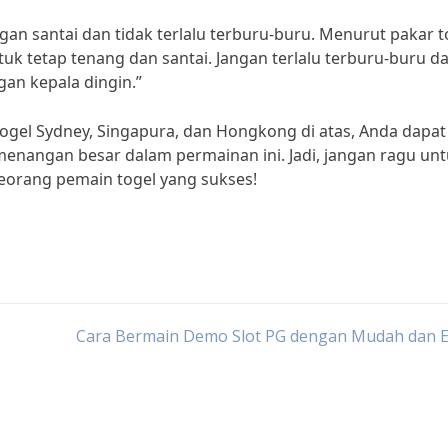
gan santai dan tidak terlalu terburu-buru. Menurut pakar t
tuk tetap tenang dan santai. Jangan terlalu terburu-buru d
an kepala dingin.”
gel Sydney, Singapura, dan Hongkong di atas, Anda dapat
nangan besar dalam permainan ini. Jadi, jangan ragu un
eorang pemain togel yang sukses!
Cara Bermain Demo Slot PG dengan Mudah dan Ef