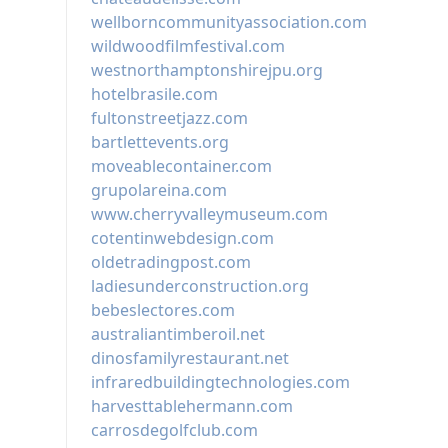
wellborncommunityassociation.com
wildwoodfilmfestival.com
westnorthamptonshirejpu.org
hotelbrasile.com
fultonstreetjazz.com
bartlettevents.org
moveablecontainer.com
grupolareina.com
www.cherryvalleymuseum.com
cotentinwebdesign.com
oldetradingpost.com
ladiesunderconstruction.org
bebeslectores.com
australiantimberoil.net
dinosfamilyrestaurant.net
infraredbuildingtechnologies.com
harvesttablehermann.com
carrosdegolfclub.com