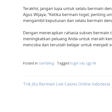
Terakhir, jangan lupa untuk selalu bermain den
Agus Wijaya, “Ketika bermain togel, penting un
mengambil keputusan dan selalu bermain deng
Dengan menerapkan rahasia sukses bermain to
meningkatkan peluang Anda untuk meraih keme
mencoba dan teruslah belajar untuk menjadi s
Posted in
Gambling
Tagged
togel sdy sgp hk
Post
Trik Jitu Bermain Live Casino Online Indonesia
navigation