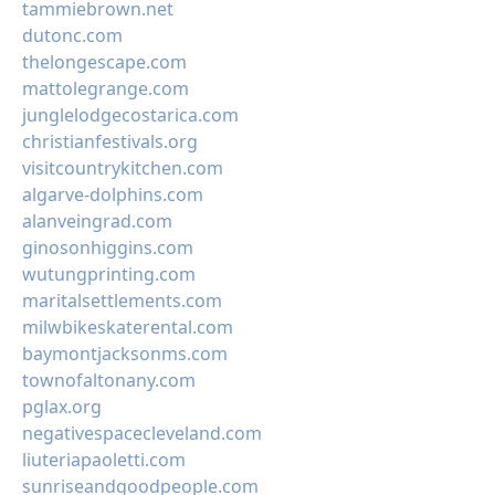
tammiebrown.net
dutonc.com
thelongescape.com
mattolegrange.com
junglelodgecostarica.com
christianfestivals.org
visitcountrykitchen.com
algarve-dolphins.com
alanveingrad.com
ginosonhiggins.com
wutungprinting.com
maritalsettlements.com
milwbikeskaterental.com
baymontjacksonms.com
townofaltonany.com
pglax.org
negativespacecleveland.com
liuteriapaoletti.com
sunriseandgoodpeople.com