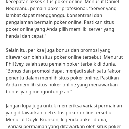
kecepatan akses situs poker online. Menurut Daniel
Negreanu, pemain poker profesional, “Server yang
lambat dapat mengganggu konsentrasi dan
pengalaman bermain poker online. Pastikan situs
poker online yang Anda pilih memiliki server yang
handal dan cepat.”
Selain itu, periksa juga bonus dan promosi yang
ditawarkan oleh situs poker online tersebut. Menurut
Phil Ivey, salah satu pemain poker terbaik di dunia,
“Bonus dan promosi dapat menjadi salah satu faktor
penentu dalam memilih situs poker online. Pastikan
Anda memilih situs poker online yang menawarkan
bonus yang menguntungkan.”
Jangan lupa juga untuk memeriksa variasi permainan
yang ditawarkan oleh situs poker online tersebut.
Menurut Doyle Brunson, legenda poker dunia,
“Variasi permainan yang ditawarkan oleh situs poker