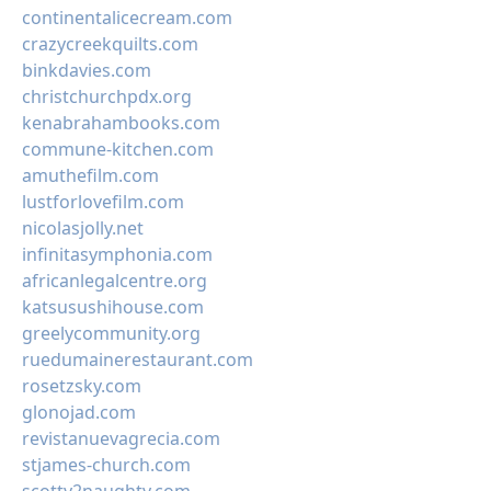
continentalicecream.com
crazycreekquilts.com
binkdavies.com
christchurchpdx.org
kenabrahambooks.com
commune-kitchen.com
amuthefilm.com
lustforlovefilm.com
nicolasjolly.net
infinitasymphonia.com
africanlegalcentre.org
katsusushihouse.com
greelycommunity.org
ruedumainerestaurant.com
rosetzsky.com
glonojad.com
revistanuevagrecia.com
stjames-church.com