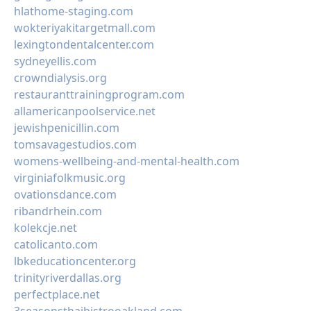
hlathome-staging.com
wokteriyakitargetmall.com
lexingtondentalcenter.com
sydneyellis.com
crowndialysis.org
restauranttrainingprogram.com
allamericanpoolservice.net
jewishpenicillin.com
tomsavagestudios.com
womens-wellbeing-and-mental-health.com
virginiafolkmusic.org
ovationsdance.com
ribandrhein.com
kolekcje.net
catolicanto.com
lbkeducationcenter.org
trinityriverdallas.org
perfectplace.net