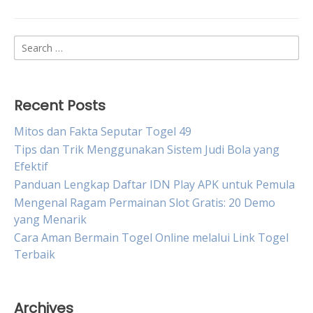
Search
for:
Recent Posts
Mitos dan Fakta Seputar Togel 49
Tips dan Trik Menggunakan Sistem Judi Bola yang
Efektif
Panduan Lengkap Daftar IDN Play APK untuk Pemula
Mengenal Ragam Permainan Slot Gratis: 20 Demo
yang Menarik
Cara Aman Bermain Togel Online melalui Link Togel
Terbaik
Archives