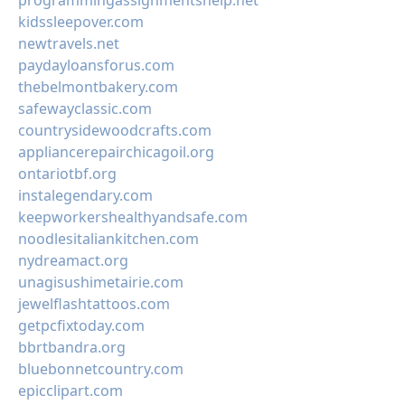
programmingassignmentshelp.net
kidssleepover.com
newtravels.net
paydayloansforus.com
thebelmontbakery.com
safewayclassic.com
countrysidewoodcrafts.com
appliancerepairchicagoil.org
ontariotbf.org
instalegendary.com
keepworkershealthyandsafe.com
noodlesitaliankitchen.com
nydreamact.org
unagisushimetairie.com
jewelflashtattoos.com
getpcfixtoday.com
bbrtbandra.org
bluebonnetcountry.com
epicclipart.com