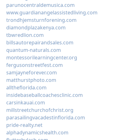
parunocentraldemusica.com
www.guardianangelassistedliving.com
trondhjemsturnforening.com
diamondplazakenya.com
tbwredlion.com
billsautorepairandsales.com
quantum-naturals.com
montessorilearningcenter.org
fergusonstreetfest.com
samjayneforever.com
matthurstphoto.com
alltheflorida.com
insidebaseballcoachesclinic.com
carsinkauai.com
millstreetchurchofchrist.org
parasailingvacadestinflorida.com
pride-realty.net
alphadynamicshealth.com