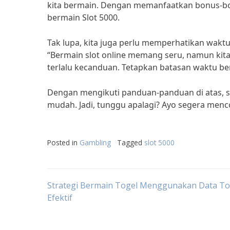
kita bermain. Dengan memanfaatkan bonus-bon
bermain Slot 5000.
Tak lupa, kita juga perlu memperhatikan waktu
“Bermain slot online memang seru, namun kita
terlalu kecanduan. Tetapkan batasan waktu be
Dengan mengikuti panduan-panduan di atas, s
mudah. Jadi, tunggu apalagi? Ayo segera menc
Posted in
Gambling
Tagged
slot 5000
Post
Strategi Bermain Togel Menggunakan Data To
Efektif
navigation