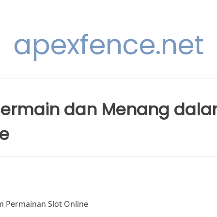
apexfence.net
 Bermain dan Menang dal
ne
 Permainan Slot Online