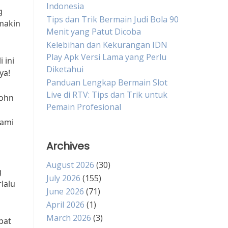
Indonesia
g
Tips dan Trik Bermain Judi Bola 90
emakin
Menit yang Patut Dicoba
Kelebihan dan Kekurangan IDN
Play Apk Versi Lama yang Perlu
 ini
Diketahui
ya!
Panduan Lengkap Bermain Slot
Live di RTV: Tips dan Trik untuk
John
Pemain Profesional
hami
Archives
August 2026
(30)
g
July 2026
(155)
lalu
June 2026
(71)
April 2026
(1)
March 2026
(3)
pat