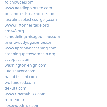
fdlchowder.com
www.needlepointsltd.com
bullandbirdsteakhouse.com
lascolinasplasticsurgery.com
www.cliftonheritage.org
sma43.org
remodelingchicagoonline.com
brentwoodyogacenter.com
www.tiptonlandscaping.com
steppingupstewardship.org
ccvoptica.com
washingtonlehigh.com
luigisbakery.com
hanabi-sushi.com
wolfandzed.com
dekuta.com
www.cinemabuzz.com
mixdepot.net
rosewoodmcs.com