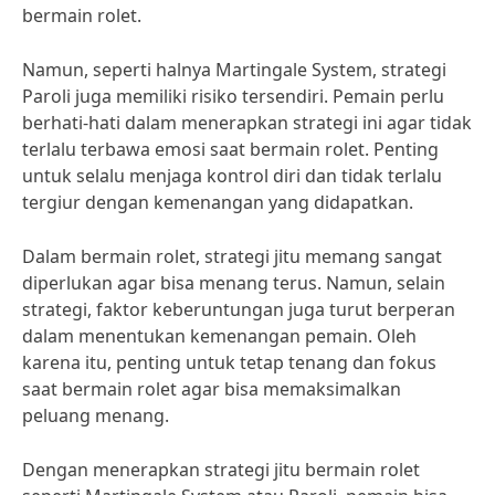
bermain rolet.
Namun, seperti halnya Martingale System, strategi
Paroli juga memiliki risiko tersendiri. Pemain perlu
berhati-hati dalam menerapkan strategi ini agar tidak
terlalu terbawa emosi saat bermain rolet. Penting
untuk selalu menjaga kontrol diri dan tidak terlalu
tergiur dengan kemenangan yang didapatkan.
Dalam bermain rolet, strategi jitu memang sangat
diperlukan agar bisa menang terus. Namun, selain
strategi, faktor keberuntungan juga turut berperan
dalam menentukan kemenangan pemain. Oleh
karena itu, penting untuk tetap tenang dan fokus
saat bermain rolet agar bisa memaksimalkan
peluang menang.
Dengan menerapkan strategi jitu bermain rolet