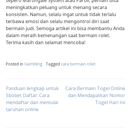
seperti Martingale System atau Paroli, pemain bisa
meningkatkan peluang untuk menang secara
konsisten. Namun, selalu ingat untuk tidak terlalu
terbawa emosi dan selalu mengontrol diri saat
bermain judi. Semoga artikel ini bisa membantu Anda
dalam meraih kemenangan saat bermain rolet.
Terima kasih dan selamat mencoba!
Posted in
Gambling
Tagged
cara bermain rolet
Post
Panduan lengkap untuk
Cara Bermain Togel Online
Sbobet Daftar: Cara
dan Mendapatkan Nomor
mendaftar dan memulai
Togel Hari Ini
navigation
taruhan online