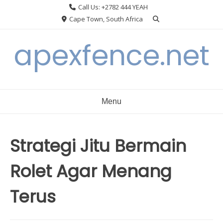
Skip
Call Us: +2782 444 YEAH
to
Cape Town, South Africa
content
apexfence.net
Menu
Strategi Jitu Bermain
Rolet Agar Menang
Terus