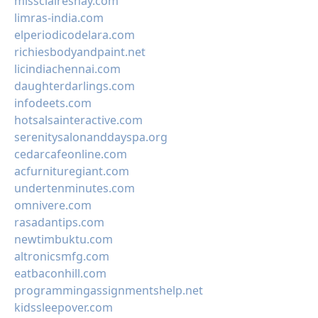
missclaireshay.com
limras-india.com
elperiodicodelara.com
richiesbodyandpaint.net
licindiachennai.com
daughterdarlings.com
infodeets.com
hotsalsainteractive.com
serenitysalonanddayspa.org
cedarcafeonline.com
acfurnituregiant.com
undertenminutes.com
omnivere.com
rasadantips.com
newtimbuktu.com
altronicsmfg.com
eatbaconhill.com
programmingassignmentshelp.net
kidssleepover.com