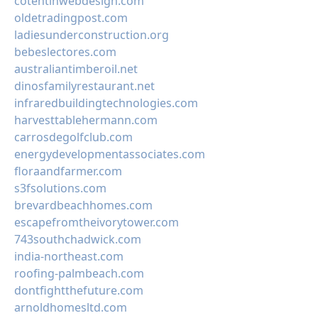
cotentinwebdesign.com
oldetradingpost.com
ladiesunderconstruction.org
bebeslectores.com
australiantimberoil.net
dinosfamilyrestaurant.net
infraredbuildingtechnologies.com
harvesttablehermann.com
carrosdegolfclub.com
energydevelopmentassociates.com
floraandfarmer.com
s3fsolutions.com
brevardbeachhomes.com
escapefromtheivorytower.com
743southchadwick.com
india-northeast.com
roofing-palmbeach.com
dontfightthefuture.com
arnoldhomesltd.com