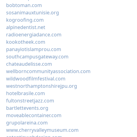
bobtoman.com
sosanimauxtunisie.org
kogroofing.com
alpinedentist.net
radioenergiadance.com
kookotheek.com
panayiotislamprou.com
southcampusgateway.com
chateaudelisse.com
wellborncommunityassociation.com
wildwoodfilmfestival.com
westnorthamptonshirejpu.org
hotelbrasile.com
fultonstreetjazz.com
bartlettevents.org
moveablecontainer.com
grupolareina.com
www.cherryvalleymuseum.com