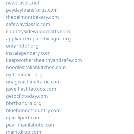
newtravels.net
paydayloansforus.com
thebelmontbakery.com
safewayclassic.com
countrysidewoodcrafts.com
appliancerepairchicagoil.org
ontariotbf.org
instalegendary.com
keepworkershealthyandsafe.com
noodlesitaliankitchen.com
nydreamact.org
unagisushimetairie.com
jewelflashtattoos.com
getpcfixtoday.com
bbrtbandra.org
bluebonnetcountry.com
epicclipart.com
pearlmanilahotel.com
maintdrop.com