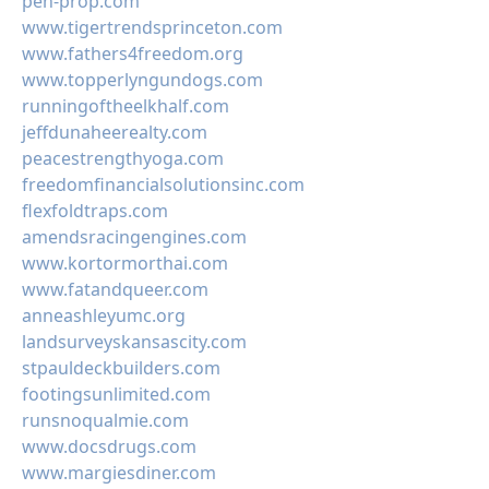
pen-prop.com
www.tigertrendsprinceton.com
www.fathers4freedom.org
www.topperlyngundogs.com
runningoftheelkhalf.com
jeffdunaheerealty.com
peacestrengthyoga.com
freedomfinancialsolutionsinc.com
flexfoldtraps.com
amendsracingengines.com
www.kortormorthai.com
www.fatandqueer.com
anneashleyumc.org
landsurveyskansascity.com
stpauldeckbuilders.com
footingsunlimited.com
runsnoqualmie.com
www.docsdrugs.com
www.margiesdiner.com