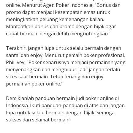
online. Menurut Agen Poker Indonesia, “Bonus dan
promo dapat menjadi kesempatan emas untuk
meningkatkan peluang kemenangan kalian.
Manfaatkan bonus dan promo dengan bijak agar
dapat bermain dengan lebih menguntungkan.”
Terakhir, jangan lupa untuk selalu bermain dengan
santai dan enjoy. Menurut pemain poker profesional,
Phil Ivey, “Poker seharusnya menjadi permainan yang
menyenangkan dan menghibur. Jadi, jangan terlalu
stres saat bermain. Tetap tenang dan enjoy
permainan poker online.”
Demikianlah panduan bermain judi poker online di
Indonesia. Ikuti panduan-panduan di atas dan jangan
lupa untuk selalu bermain dengan bijak. Semoga
sukses dan selamat bermain!