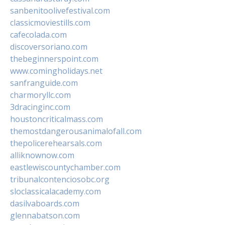
sanbenitoolivefestival.com
classicmoviestills.com
cafecolada.com
discoversoriano.com
thebeginnerspoint.com
www.comingholidays.net
sanfranguide.com
charmoryllc.com
3dracinginc.com
houstoncriticalmass.com
themostdangerousanimalofall.com
thepolicerehearsals.com
alliknownow.com
eastlewiscountychamber.com
tribunalcontenciosobc.org
sloclassicalacademy.com
dasilvaboards.com
glennabatson.com