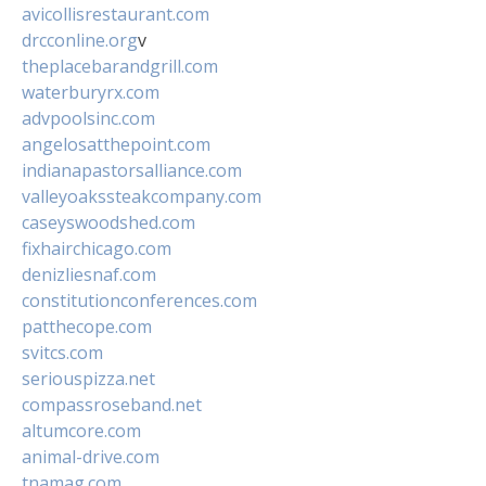
avicollisrestaurant.com
drcconline.org
v
theplacebarandgrill.com
waterburyrx.com
advpoolsinc.com
angelosatthepoint.com
indianapastorsalliance.com
valleyoakssteakcompany.com
caseyswoodshed.com
fixhairchicago.com
denizliesnaf.com
constitutionconferences.com
patthecope.com
svitcs.com
seriouspizza.net
compassroseband.net
altumcore.com
animal-drive.com
tnamag.com