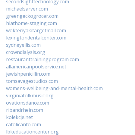
secondsighttechnology.com
michaelsarver.com
greengeckogrocer.com
hlathome-staging.com
wokteriyakitargetmall.com
lexingtondentalcenter.com
sydneyellis.com
crowndialysis.org
restauranttrainingprogram.com
allamericanpoolservice.net
jewishpenicillin.com
tomsavagestudios.com
womens-wellbeing-and-mental-health.com
virginiafolkmusic.org
ovationsdance.com
ribandrhein.com
kolekcje.net
catolicanto.com
lbkeducationcenter.org