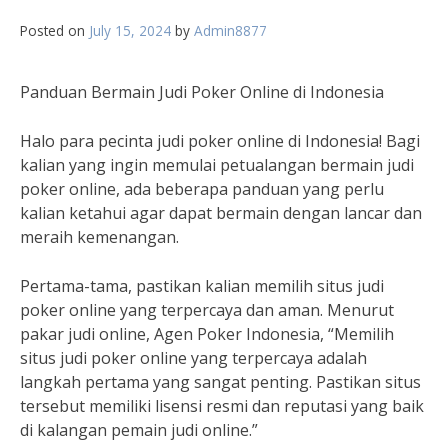
Posted on
July 15, 2024
by
Admin8877
Panduan Bermain Judi Poker Online di Indonesia
Halo para pecinta judi poker online di Indonesia! Bagi
kalian yang ingin memulai petualangan bermain judi
poker online, ada beberapa panduan yang perlu
kalian ketahui agar dapat bermain dengan lancar dan
meraih kemenangan.
Pertama-tama, pastikan kalian memilih situs judi
poker online yang terpercaya dan aman. Menurut
pakar judi online, Agen Poker Indonesia, “Memilih
situs judi poker online yang terpercaya adalah
langkah pertama yang sangat penting. Pastikan situs
tersebut memiliki lisensi resmi dan reputasi yang baik
di kalangan pemain judi online.”