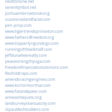
nexttonone.net
serenityhbot.net
joshuainternational.org
susansnailandfacial.com
pen-prop.com
www.tigertrendsprinceton.com
www.fathers4freedom.org
www.topperlyngundogs.com
runningoftheelkhalf.com
jeffdunaheerealty.com
peacestrengthyoga.com
freedomfinancialsolutionsinc.com
flexfoldtraps.com
amendsracingengines.com
www.kortormorthai.com
www.fatandqueer.com
anneashleyumc.org
landsurveyskansascity.com
stpauldeckbuilders.com