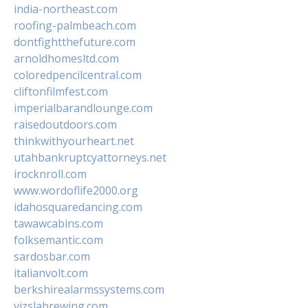
india-northeast.com
roofing-palmbeach.com
dontfightthefuture.com
arnoldhomesltd.com
coloredpencilcentral.com
cliftonfilmfest.com
imperialbarandlounge.com
raisedoutdoors.com
thinkwithyourheart.net
utahbankruptcyattorneys.net
irocknroll.com
www.wordoflife2000.org
idahosquaredancing.com
tawawcabins.com
folksemantic.com
sardosbar.com
italianvolt.com
berkshirealarmssystems.com
vizslabrewing.com