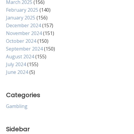
March 2025
(156)
February 2025
(140)
January 2025
(156)
December 2024
(157)
November 2024
(151)
October 2024
(150)
September 2024
(150)
August 2024
(155)
July 2024
(155)
June 2024
(5)
Categories
Gambling
Sidebar