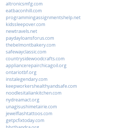
altronicsmfg.com
eatbaconhill.com
programmingassignmentshelp.net
kidssleepover.com
newtravels.net
paydayloansforus.com
thebelmontbakery.com
safewayclassic.com
countrysidewoodcrafts.com
appliancerepairchicagoil.org
ontariotbf.org
instalegendary.com
keepworkershealthyandsafe.com
noodlesitaliankitchen.com
nydreamact.org
unagisushimetairie.com
jewelflashtattoos.com
getpcfixtoday.com
bbrtbandra.org