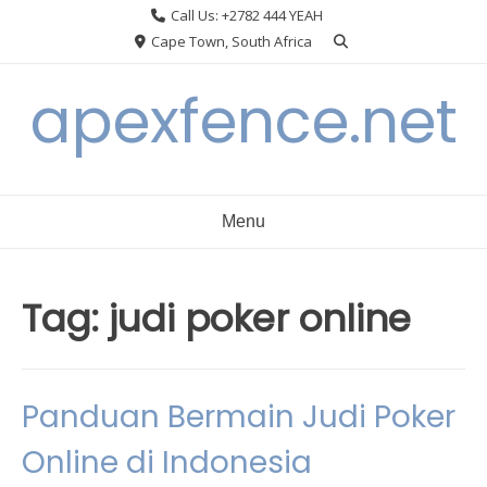
Skip
Call Us: +2782 444 YEAH
to
Cape Town, South Africa
content
apexfence.net
Menu
Tag:
judi poker online
Panduan Bermain Judi Poker
Online di Indonesia