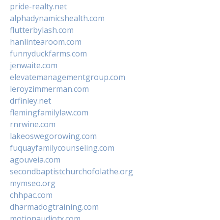
pride-realty.net
alphadynamicshealth.com
flutterbylash.com
hanlintearoom.com
funnyduckfarms.com
jenwaite.com
elevatemanagementgroup.com
leroyzimmerman.com
drfinley.net
flemingfamilylaw.com
rnrwine.com
lakeoswegorowing.com
fuquayfamilycounseling.com
agouveia.com
secondbaptistchurchofolathe.org
mymseo.org
chhpac.com
dharmadogtraining.com
motionaudiotx.com