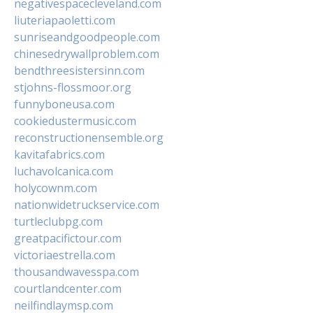
negativespacecleveland.com
liuteriapaoletti.com
sunriseandgoodpeople.com
chinesedrywallproblem.com
bendthreesistersinn.com
stjohns-flossmoor.org
funnyboneusa.com
cookiedustermusic.com
reconstructionensemble.org
kavitafabrics.com
luchavolcanica.com
holycownm.com
nationwidetruckservice.com
turtleclubpg.com
greatpacifictour.com
victoriaestrella.com
thousandwavesspa.com
courtlandcenter.com
neilfindlaymsp.com