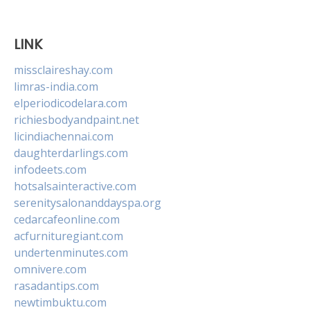
LINK
missclaireshay.com
limras-india.com
elperiodicodelara.com
richiesbodyandpaint.net
licindiachennai.com
daughterdarlings.com
infodeets.com
hotsalsainteractive.com
serenitysalonanddayspa.org
cedarcafeonline.com
acfurnituregiant.com
undertenminutes.com
omnivere.com
rasadantips.com
newtimbuktu.com