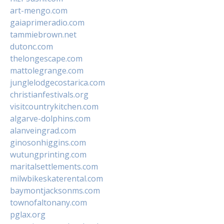
art-mengo.com
gaiaprimeradio.com
tammiebrown.net
dutonc.com
thelongescape.com
mattolegrange.com
junglelodgecostarica.com
christianfestivals.org
visitcountrykitchen.com
algarve-dolphins.com
alanveingrad.com
ginosonhiggins.com
wutungprinting.com
maritalsettlements.com
milwbikeskaterental.com
baymontjacksonms.com
townofaltonany.com
pglax.org