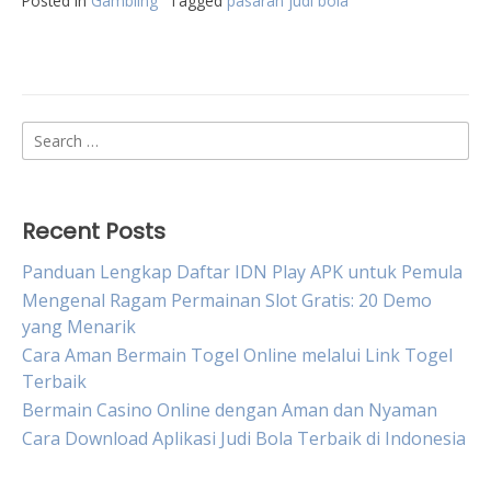
Posted in
Gambling
Tagged
pasaran judi bola
Search
for:
Recent Posts
Panduan Lengkap Daftar IDN Play APK untuk Pemula
Mengenal Ragam Permainan Slot Gratis: 20 Demo
yang Menarik
Cara Aman Bermain Togel Online melalui Link Togel
Terbaik
Bermain Casino Online dengan Aman dan Nyaman
Cara Download Aplikasi Judi Bola Terbaik di Indonesia