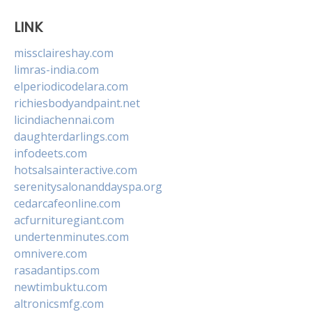
LINK
missclaireshay.com
limras-india.com
elperiodicodelara.com
richiesbodyandpaint.net
licindiachennai.com
daughterdarlings.com
infodeets.com
hotsalsainteractive.com
serenitysalonanddayspa.org
cedarcafeonline.com
acfurnituregiant.com
undertenminutes.com
omnivere.com
rasadantips.com
newtimbuktu.com
altronicsmfg.com