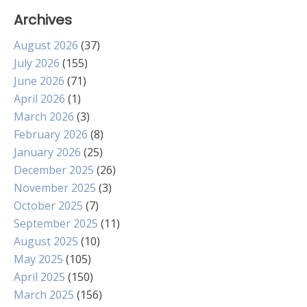
Archives
August 2026
(37)
July 2026
(155)
June 2026
(71)
April 2026
(1)
March 2026
(3)
February 2026
(8)
January 2026
(25)
December 2025
(26)
November 2025
(3)
October 2025
(7)
September 2025
(11)
August 2025
(10)
May 2025
(105)
April 2025
(150)
March 2025
(156)