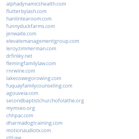
alphadynamicshealth.com
flutterbylash.com
hanlintearoom.com
funnyduckfarms.com
jenwaite.com
elevatemanagementgroup.com
leroyzimmerman.com
drfinley.net
flemingfamilylaw.com
rnrwine.com
lakeoswegorowing.com
fuquayfamilycounseling.com
agouveia.com
secondbaptistchurchofolathe.org
mymseo.org
chhpac.com
dharmadogtraining.com
motionaudiotx.com
rttl.me