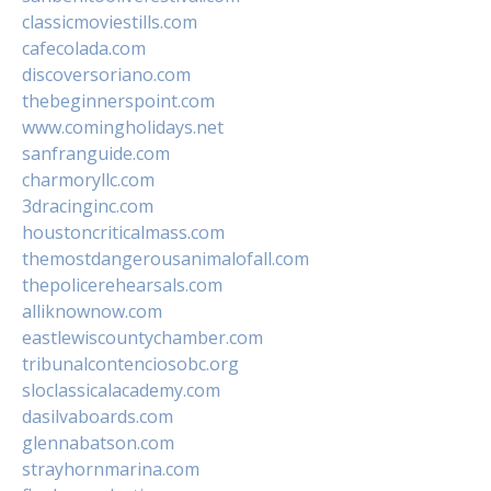
classicmoviestills.com
cafecolada.com
discoversoriano.com
thebeginnerspoint.com
www.comingholidays.net
sanfranguide.com
charmoryllc.com
3dracinginc.com
houstoncriticalmass.com
themostdangerousanimalofall.com
thepolicerehearsals.com
alliknownow.com
eastlewiscountychamber.com
tribunalcontenciosobc.org
sloclassicalacademy.com
dasilvaboards.com
glennabatson.com
strayhornmarina.com