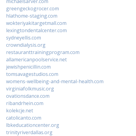
michaelsarver.com
greengeckogrocer.com
hlathome-staging.com
wokteriyakitargetmall.com
lexingtondentalcenter.com
sydneyellis.com
crowndialysis.org
restauranttrainingprogram.com
allamericanpoolservice.net
jewishpenicillin.com
tomsavagestudios.com
womens-wellbeing-and-mental-health.com
virginiafolkmusic.org
ovationsdance.com
ribandrhein.com
kolekcje.net
catolicanto.com
lbkeducationcenter.org
trinityriverdallas.org