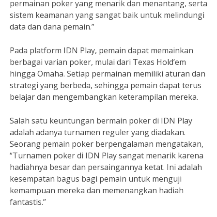
permainan poker yang menarik dan menantang, serta
sistem keamanan yang sangat baik untuk melindungi
data dan dana pemain.”
Pada platform IDN Play, pemain dapat memainkan
berbagai varian poker, mulai dari Texas Hold’em
hingga Omaha. Setiap permainan memiliki aturan dan
strategi yang berbeda, sehingga pemain dapat terus
belajar dan mengembangkan keterampilan mereka.
Salah satu keuntungan bermain poker di IDN Play
adalah adanya turnamen reguler yang diadakan.
Seorang pemain poker berpengalaman mengatakan,
“Turnamen poker di IDN Play sangat menarik karena
hadiahnya besar dan persaingannya ketat. Ini adalah
kesempatan bagus bagi pemain untuk menguji
kemampuan mereka dan memenangkan hadiah
fantastis.”