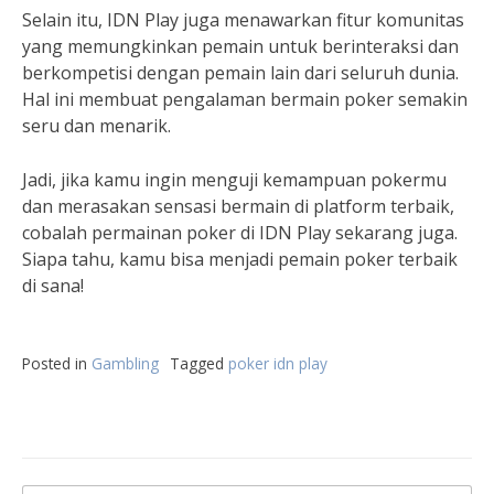
Selain itu, IDN Play juga menawarkan fitur komunitas
yang memungkinkan pemain untuk berinteraksi dan
berkompetisi dengan pemain lain dari seluruh dunia.
Hal ini membuat pengalaman bermain poker semakin
seru dan menarik.
Jadi, jika kamu ingin menguji kemampuan pokermu
dan merasakan sensasi bermain di platform terbaik,
cobalah permainan poker di IDN Play sekarang juga.
Siapa tahu, kamu bisa menjadi pemain poker terbaik
di sana!
Posted in
Gambling
Tagged
poker idn play