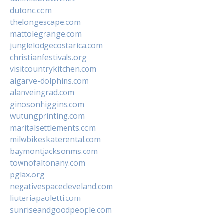
dutonc.com
thelongescape.com
mattolegrange.com
junglelodgecostarica.com
christianfestivals.org
visitcountrykitchen.com
algarve-dolphins.com
alanveingrad.com
ginosonhiggins.com
wutungprinting.com
maritalsettlements.com
milwbikeskaterental.com
baymontjacksonms.com
townofaltonany.com
pglax.org
negativespacecleveland.com
liuteriapaoletti.com
sunriseandgoodpeople.com