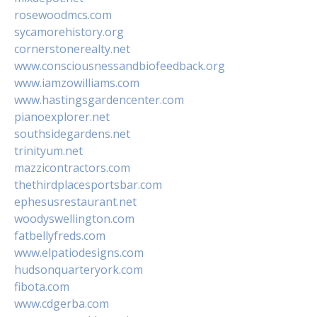
rosewoodmcs.com
sycamorehistory.org
cornerstonerealty.net
www.consciousnessandbiofeedback.org
www.iamzowilliams.com
www.hastingsgardencenter.com
pianoexplorer.net
southsidegardens.net
trinityum.net
mazzicontractors.com
thethirdplacesportsbar.com
ephesusrestaurant.net
woodyswellington.com
fatbellyfreds.com
www.elpatiodesigns.com
hudsonquarteryork.com
fibota.com
www.cdgerba.com