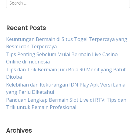
Search
for:
Recent Posts
Keuntungan Bermain di Situs Togel Terpercaya yang
Resmi dan Terpercaya
Tips Penting Sebelum Mulai Bermain Live Casino
Online di Indonesia
Tips dan Trik Bermain Judi Bola 90 Menit yang Patut
Dicoba
Kelebihan dan Kekurangan IDN Play Apk Versi Lama
yang Perlu Diketahui
Panduan Lengkap Bermain Slot Live di RTV: Tips dan
Trik untuk Pemain Profesional
Archives