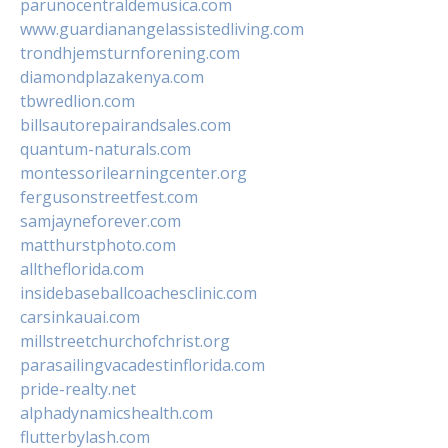
parunocentraldemusica.com
www.guardianangelassistedliving.com
trondhjemsturnforening.com
diamondplazakenya.com
tbwredlion.com
billsautorepairandsales.com
quantum-naturals.com
montessorilearningcenter.org
fergusonstreetfest.com
samjayneforever.com
matthurstphoto.com
alltheflorida.com
insidebaseballcoachesclinic.com
carsinkauai.com
millstreetchurchofchrist.org
parasailingvacadestinflorida.com
pride-realty.net
alphadynamicshealth.com
flutterbylash.com