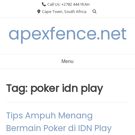
Skip
Call Us: +2782 444 YEAH
to
Cape Town, South Africa
content
apexfence.net
Menu
Tag:
poker idn play
Tips Ampuh Menang
Bermain Poker di IDN Play