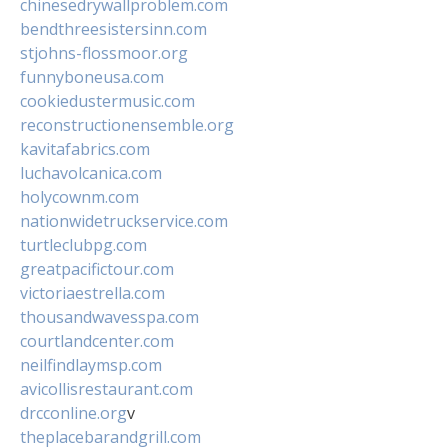
chinesedrywallproblem.com
bendthreesistersinn.com
stjohns-flossmoor.org
funnyboneusa.com
cookiedustermusic.com
reconstructionensemble.org
kavitafabrics.com
luchavolcanica.com
holycownm.com
nationwidetruckservice.com
turtleclubpg.com
greatpacifictour.com
victoriaestrella.com
thousandwavesspa.com
courtlandcenter.com
neilfindlaymsp.com
avicollisrestaurant.com
drcconline.org
v
theplacebarandgrill.com