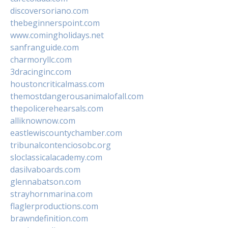
discoversoriano.com
thebeginnerspoint.com
www.comingholidays.net
sanfranguide.com
charmoryllc.com
3dracinginc.com
houstoncriticalmass.com
themostdangerousanimalofall.com
thepolicerehearsals.com
alliknownow.com
eastlewiscountychamber.com
tribunalcontenciosobc.org
sloclassicalacademy.com
dasilvaboards.com
glennabatson.com
strayhornmarina.com
flaglerproductions.com
brawndefinition.com