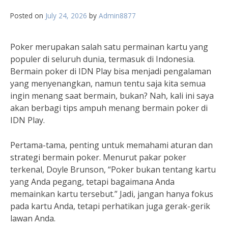
Posted on
July 24, 2026
by
Admin8877
Poker merupakan salah satu permainan kartu yang
populer di seluruh dunia, termasuk di Indonesia.
Bermain poker di IDN Play bisa menjadi pengalaman
yang menyenangkan, namun tentu saja kita semua
ingin menang saat bermain, bukan? Nah, kali ini saya
akan berbagi tips ampuh menang bermain poker di
IDN Play.
Pertama-tama, penting untuk memahami aturan dan
strategi bermain poker. Menurut pakar poker
terkenal, Doyle Brunson, “Poker bukan tentang kartu
yang Anda pegang, tetapi bagaimana Anda
memainkan kartu tersebut.” Jadi, jangan hanya fokus
pada kartu Anda, tetapi perhatikan juga gerak-gerik
lawan Anda.