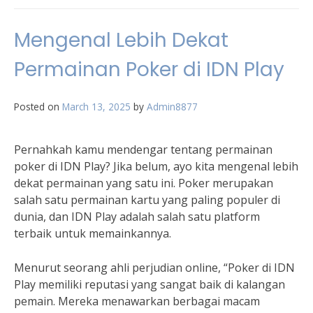
Mengenal Lebih Dekat
Permainan Poker di IDN Play
Posted on
March 13, 2025
by
Admin8877
Pernahkah kamu mendengar tentang permainan
poker di IDN Play? Jika belum, ayo kita mengenal lebih
dekat permainan yang satu ini. Poker merupakan
salah satu permainan kartu yang paling populer di
dunia, dan IDN Play adalah salah satu platform
terbaik untuk memainkannya.
Menurut seorang ahli perjudian online, “Poker di IDN
Play memiliki reputasi yang sangat baik di kalangan
pemain. Mereka menawarkan berbagai macam