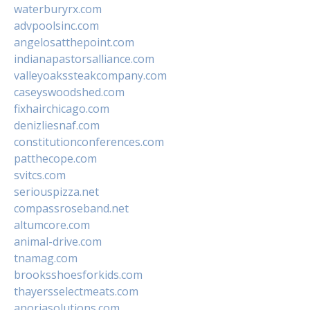
waterburyrx.com
advpoolsinc.com
angelosatthepoint.com
indianapastorsalliance.com
valleyoakssteakcompany.com
caseyswoodshed.com
fixhairchicago.com
denizliesnaf.com
constitutionconferences.com
patthecope.com
svitcs.com
seriouspizza.net
compassroseband.net
altumcore.com
animal-drive.com
tnamag.com
brooksshoesforkids.com
thayersselectmeats.com
aporiasolutions.com