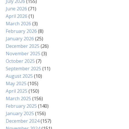
July 2026
(155)
June 2026
(71)
April 2026
(1)
March 2026
(3)
February 2026
(8)
January 2026
(25)
December 2025
(26)
November 2025
(3)
October 2025
(7)
September 2025
(11)
August 2025
(10)
May 2025
(105)
April 2025
(150)
March 2025
(156)
February 2025
(140)
January 2025
(156)
December 2024
(157)
November 2024
(151)