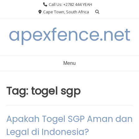
Skip
Call Us: +2782 444 YEAH
to
Cape Town, South Africa
content
apexfence.net
Menu
Tag:
togel sgp
Apakah Togel SGP Aman dan
Legal di Indonesia?