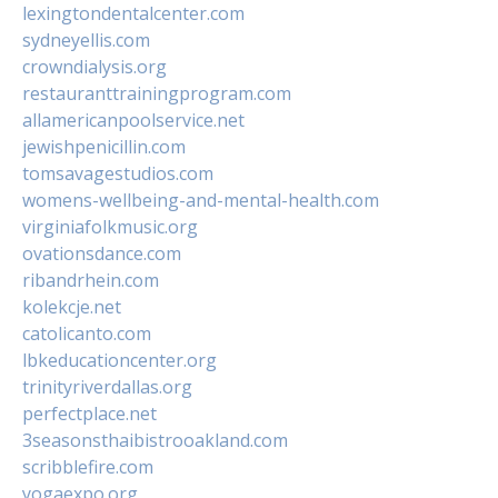
lexingtondentalcenter.com
sydneyellis.com
crowndialysis.org
restauranttrainingprogram.com
allamericanpoolservice.net
jewishpenicillin.com
tomsavagestudios.com
womens-wellbeing-and-mental-health.com
virginiafolkmusic.org
ovationsdance.com
ribandrhein.com
kolekcje.net
catolicanto.com
lbkeducationcenter.org
trinityriverdallas.org
perfectplace.net
3seasonsthaibistrooakland.com
scribblefire.com
yogaexpo.org