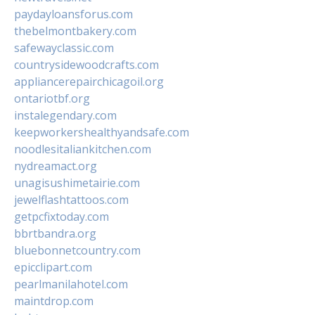
paydayloansforus.com
thebelmontbakery.com
safewayclassic.com
countrysidewoodcrafts.com
appliancerepairchicagoil.org
ontariotbf.org
instalegendary.com
keepworkershealthyandsafe.com
noodlesitaliankitchen.com
nydreamact.org
unagisushimetairie.com
jewelflashtattoos.com
getpcfixtoday.com
bbrtbandra.org
bluebonnetcountry.com
epicclipart.com
pearlmanilahotel.com
maintdrop.com