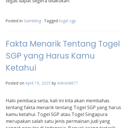
tegas dapat segera dilakukan.
Posted in
Gambling
Tagged
togel sgp
Fakta Menarik Tentang Togel
SGP yang Harus Kamu
Ketahui
Posted on
April 19, 2025
by
Admin8877
Halo pembaca setia, kali ini kita akan membahas
tentang fakta menarik tentang Togel SGP yang harus
kamu ketahui. Togel SGP atau Togel Singapura
merupakan salah satu jenis permainan judi yang