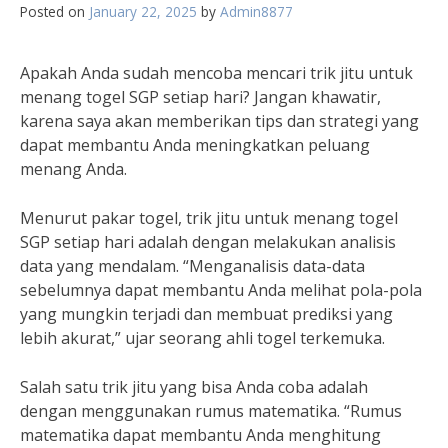
Posted on
January 22, 2025
by
Admin8877
Apakah Anda sudah mencoba mencari trik jitu untuk
menang togel SGP setiap hari? Jangan khawatir,
karena saya akan memberikan tips dan strategi yang
dapat membantu Anda meningkatkan peluang
menang Anda.
Menurut pakar togel, trik jitu untuk menang togel
SGP setiap hari adalah dengan melakukan analisis
data yang mendalam. “Menganalisis data-data
sebelumnya dapat membantu Anda melihat pola-pola
yang mungkin terjadi dan membuat prediksi yang
lebih akurat,” ujar seorang ahli togel terkemuka.
Salah satu trik jitu yang bisa Anda coba adalah
dengan menggunakan rumus matematika. “Rumus
matematika dapat membantu Anda menghitung