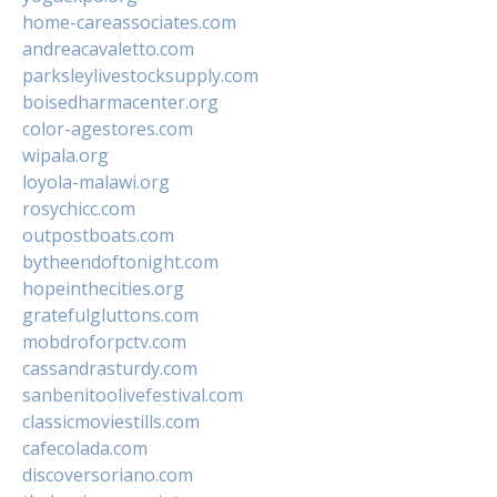
home-careassociates.com
andreacavaletto.com
parksleylivestocksupply.com
boisedharmacenter.org
color-agestores.com
wipala.org
loyola-malawi.org
rosychicc.com
outpostboats.com
bytheendoftonight.com
hopeinthecities.org
gratefulgluttons.com
mobdroforpctv.com
cassandrasturdy.com
sanbenitoolivefestival.com
classicmoviestills.com
cafecolada.com
discoversoriano.com