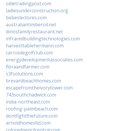
oldetradingpost.com
ladiesunderconstruction.org
bebeslectores.com
australiantimberoil.net
dinosfamilyrestaurant.net
infraredbuildingtechnologies.com
harvesttablehermann.com
carrosdegolfclub.com
energydevelopmentassociates.com
floraandfarmer.com
s3fsolutions.com
brevardbeachhomes.com
escapefromtheivorytower.com
743southchadwick.com
india-northeast.com
roofing-palmbeach.com
dontfightthefuture.com
arnoldhomesltd.com
coloredpencilcentral.com