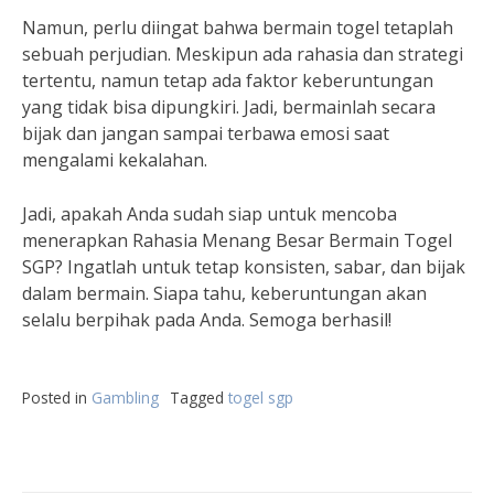
Namun, perlu diingat bahwa bermain togel tetaplah
sebuah perjudian. Meskipun ada rahasia dan strategi
tertentu, namun tetap ada faktor keberuntungan
yang tidak bisa dipungkiri. Jadi, bermainlah secara
bijak dan jangan sampai terbawa emosi saat
mengalami kekalahan.
Jadi, apakah Anda sudah siap untuk mencoba
menerapkan Rahasia Menang Besar Bermain Togel
SGP? Ingatlah untuk tetap konsisten, sabar, dan bijak
dalam bermain. Siapa tahu, keberuntungan akan
selalu berpihak pada Anda. Semoga berhasil!
Posted in
Gambling
Tagged
togel sgp