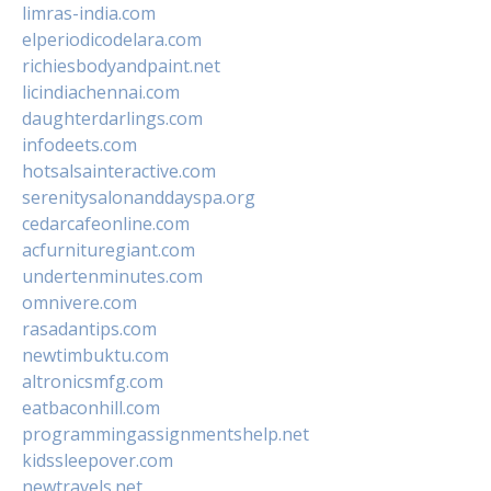
limras-india.com
elperiodicodelara.com
richiesbodyandpaint.net
licindiachennai.com
daughterdarlings.com
infodeets.com
hotsalsainteractive.com
serenitysalonanddayspa.org
cedarcafeonline.com
acfurnituregiant.com
undertenminutes.com
omnivere.com
rasadantips.com
newtimbuktu.com
altronicsmfg.com
eatbaconhill.com
programmingassignmentshelp.net
kidssleepover.com
newtravels.net