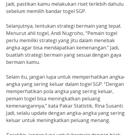
Jadi, pastikan kamu melakukan riset terlebih dahulu
sebelum memilih bandar togel SGP.
Selanjutnya, tentukan strategi bermain yang tepat.
Menurut ahli togel, Andi Nugroho, “Pemain togel
perlu memiliki strategi yang jitu dalam menebak
angka agar bisa mendapatkan kemenangan.” Jadi,
buatlah strategi bermain yang sesuai dengan gaya
bermain kamu.
Selain itu, jangan lupa untuk memperhatikan angka-
angka yang sering keluar dalam togel SGP. “Dengan
memperhatikan pola angka yang sering keluar,
pemain togel bisa meningkatkan peluang
kemenangannya,” kata Pakar Statistik, Rina Susanti.
Jadi, selalu update dengan angka-angka yang sering
keluar untuk meningkatkan peluang menang.