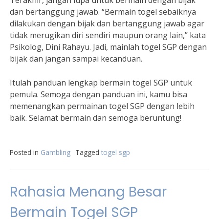
Terakhir, jangan lupa untuk bermain dengan bijak
dan bertanggung jawab. “Bermain togel sebaiknya
dilakukan dengan bijak dan bertanggung jawab agar
tidak merugikan diri sendiri maupun orang lain,” kata
Psikolog, Dini Rahayu. Jadi, mainlah togel SGP dengan
bijak dan jangan sampai kecanduan.
Itulah panduan lengkap bermain togel SGP untuk
pemula. Semoga dengan panduan ini, kamu bisa
memenangkan permainan togel SGP dengan lebih
baik. Selamat bermain dan semoga beruntung!
Posted in
Gambling
Tagged
togel sgp
Rahasia Menang Besar
Bermain Togel SGP