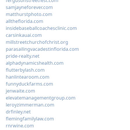
fergusonstreetfest.com
samjayneforever.com
matthurstphoto.com
alltheflorida.com
insidebaseballcoachesclinic.com
carsinkauai.com
millstreetchurchofchrist.org
parasailingvacadestinflorida.com
pride-realty.net
alphadynamicshealth.com
flutterbylash.com
hanlintearoom.com
funnyduckfarms.com
jenwaite.com
elevatemanagementgroup.com
leroyzimmerman.com
drfinley.net
flemingfamilylaw.com
rnrwine.com