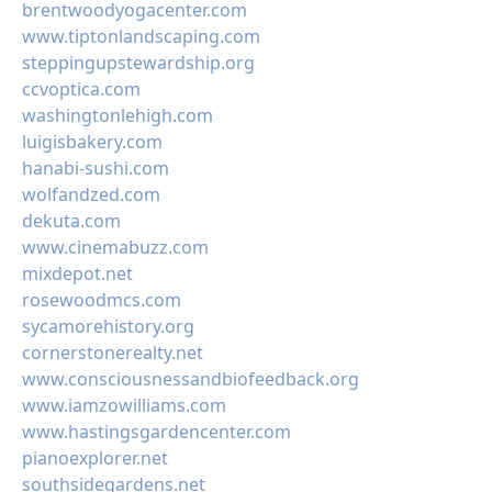
brentwoodyogacenter.com
www.tiptonlandscaping.com
steppingupstewardship.org
ccvoptica.com
washingtonlehigh.com
luigisbakery.com
hanabi-sushi.com
wolfandzed.com
dekuta.com
www.cinemabuzz.com
mixdepot.net
rosewoodmcs.com
sycamorehistory.org
cornerstonerealty.net
www.consciousnessandbiofeedback.org
www.iamzowilliams.com
www.hastingsgardencenter.com
pianoexplorer.net
southsidegardens.net