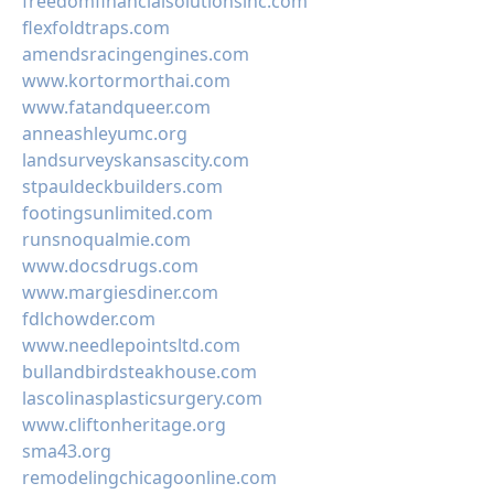
freedomfinancialsolutionsinc.com
flexfoldtraps.com
amendsracingengines.com
www.kortormorthai.com
www.fatandqueer.com
anneashleyumc.org
landsurveyskansascity.com
stpauldeckbuilders.com
footingsunlimited.com
runsnoqualmie.com
www.docsdrugs.com
www.margiesdiner.com
fdlchowder.com
www.needlepointsltd.com
bullandbirdsteakhouse.com
lascolinasplasticsurgery.com
www.cliftonheritage.org
sma43.org
remodelingchicagoonline.com