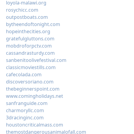
loyola-malawi.org
rosychicc.com
outpostboats.com
bytheendoftonight.com
hopeinthecities.org
gratefulgluttons.com
mobdroforpctv.com
cassandrasturdy.com
sanbenitoolivefestival.com
classicmoviestills.com
cafecolada.com
discoversoriano.com
thebeginnerspoint.com
www.comingholidays.net
sanfranguide.com
charmoryllc.com
3dracinginc.com
houstoncriticalmass.com
themostdangerousanimalofall.com