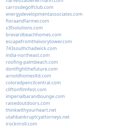
harvesttablehermann.com
carrosdegolfclub.com
energydevelopmentassociates.com
floraandfarmer.com
s3fsolutions.com
brevardbeachhomes.com
escapefromtheivorytower.com
743southchadwick.com
india-northeast.com
roofing-palmbeach.com
dontfightthefuture.com
arnoldhomesltd.com
coloredpencilcentral.com
cliftonfilmfest.com
imperialbarandlounge.com
raisedoutdoors.com
thinkwithyourheart.net
utahbankruptcyattorneys.net
irocknroll.com