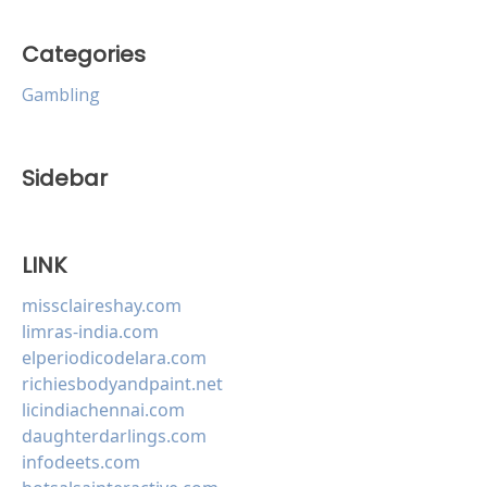
Categories
Gambling
Sidebar
LINK
missclaireshay.com
limras-india.com
elperiodicodelara.com
richiesbodyandpaint.net
licindiachennai.com
daughterdarlings.com
infodeets.com