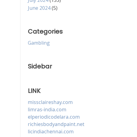
July 2024
(155)
June 2024
(5)
Categories
Gambling
Sidebar
LINK
missclaireshay.com
limras-india.com
elperiodicodelara.com
richiesbodyandpaint.net
licindiachennai.com