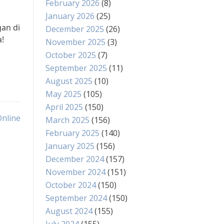
February 2026
(8)
January 2026
(25)
an di
December 2025
(26)
a!
November 2025
(3)
October 2025
(7)
September 2025
(11)
August 2025
(10)
May 2025
(105)
April 2025
(150)
Online
March 2025
(156)
February 2025
(140)
January 2025
(156)
December 2024
(157)
November 2024
(151)
October 2024
(150)
September 2024
(150)
August 2024
(155)