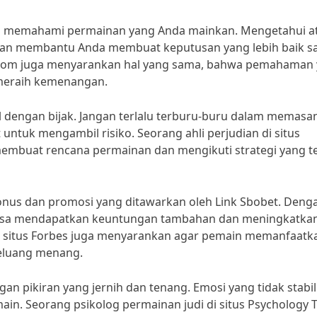
lah memahami permainan yang Anda mainkan. Mengetahui a
 akan membantu Anda membuat keputusan yang lebih baik s
ws.com juga menyarankan hal yang sama, bahwa pemahaman
 meraih kemenangan.
al dengan bijak. Jangan terlalu terburu-buru dalam memasa
 untuk mengambil risiko. Seorang ahli perjudian di situs
embuat rencana permainan dan mengikuti strategi yang t
onus dan promosi yang ditawarkan oleh Link Sbobet. Deng
bisa mendapatkan keuntungan tambahan dan meningkatka
i situs Forbes juga menyarankan agar pemain memanfaatk
eluang menang.
gan pikiran yang jernih dan tenang. Emosi yang tidak stabil
n. Seorang psikolog permainan judi di situs Psychology 