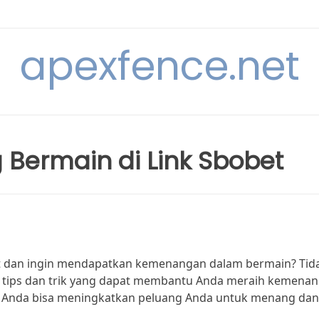
apexfence.net
 Bermain di Link Sbobet
t dan ingin mendapatkan kemenangan dalam bermain? Tid
pa tips dan trik yang dapat membantu Anda meraih kemena
ni, Anda bisa meningkatkan peluang Anda untuk menang dan