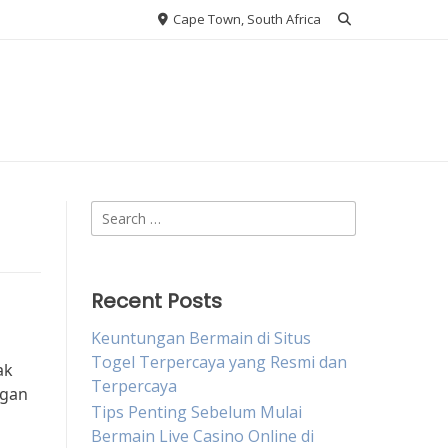
Cape Town, South Africa
Search
for:
Recent Posts
Keuntungan Bermain di Situs
Togel Terpercaya yang Resmi dan
ak
Terpercaya
ngan
Tips Penting Sebelum Mulai
Bermain Live Casino Online di