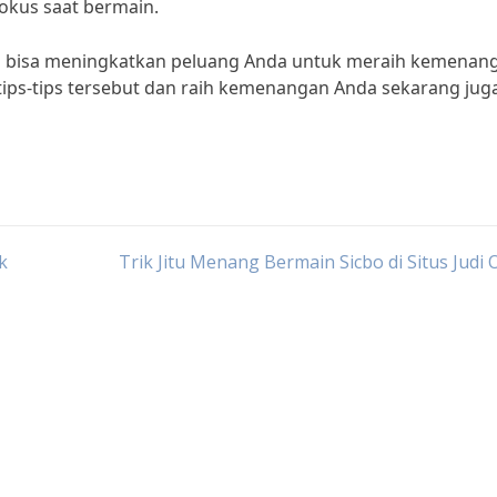
okus saat bermain.
da bisa meningkatkan peluang Anda untuk meraih kemenang
tips-tips tersebut dan raih kemenangan Anda sekarang jug
k
Trik Jitu Menang Bermain Sicbo di Situs Judi 