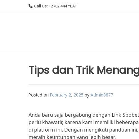
Skip
Call Us: +2782 444 YEAH
to
content
Tips dan Trik Menang
Posted on
February 2, 2025
by
Admin8877
Anda baru saja bergabung dengan Link Sbobe
perlu khawatir, karena kami memiliki bebera
di platform ini. Dengan mengikuti panduan i
meraih keuntungan yang lebih besar.