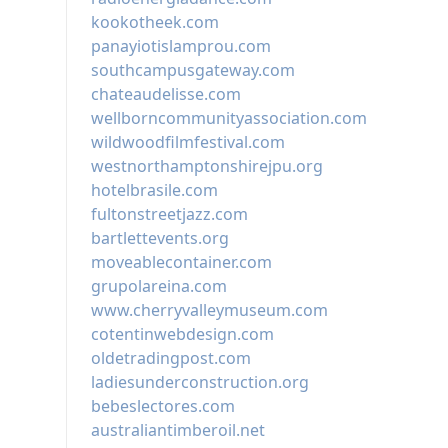
kookotheek.com
panayiotislamprou.com
southcampusgateway.com
chateaudelisse.com
wellborncommunityassociation.com
wildwoodfilmfestival.com
westnorthamptonshirejpu.org
hotelbrasile.com
fultonstreetjazz.com
bartlettevents.org
moveablecontainer.com
grupolareina.com
www.cherryvalleymuseum.com
cotentinwebdesign.com
oldetradingpost.com
ladiesunderconstruction.org
bebeslectores.com
australiantimberoil.net