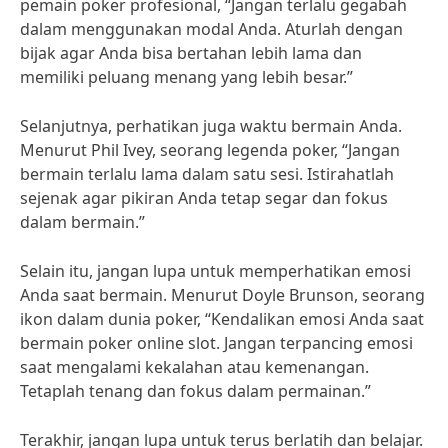
pemain poker profesional, “Jangan terlalu gegabah
dalam menggunakan modal Anda. Aturlah dengan
bijak agar Anda bisa bertahan lebih lama dan
memiliki peluang menang yang lebih besar.”
Selanjutnya, perhatikan juga waktu bermain Anda.
Menurut Phil Ivey, seorang legenda poker, “Jangan
bermain terlalu lama dalam satu sesi. Istirahatlah
sejenak agar pikiran Anda tetap segar dan fokus
dalam bermain.”
Selain itu, jangan lupa untuk memperhatikan emosi
Anda saat bermain. Menurut Doyle Brunson, seorang
ikon dalam dunia poker, “Kendalikan emosi Anda saat
bermain poker online slot. Jangan terpancing emosi
saat mengalami kekalahan atau kemenangan.
Tetaplah tenang dan fokus dalam permainan.”
Terakhir, jangan lupa untuk terus berlatih dan belajar.