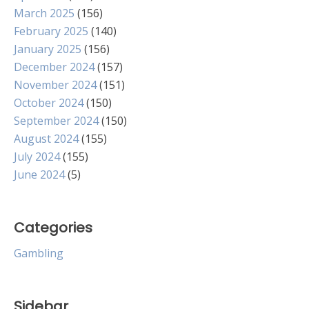
March 2025
(156)
February 2025
(140)
January 2025
(156)
December 2024
(157)
November 2024
(151)
October 2024
(150)
September 2024
(150)
August 2024
(155)
July 2024
(155)
June 2024
(5)
Categories
Gambling
Sidebar