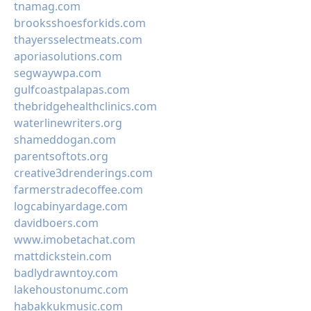
tnamag.com
brooksshoesforkids.com
thayersselectmeats.com
aporiasolutions.com
segwaywpa.com
gulfcoastpalapas.com
thebridgehealthclinics.com
waterlinewriters.org
shameddogan.com
parentsoftots.org
creative3drenderings.com
farmerstradecoffee.com
logcabinyardage.com
davidboers.com
www.imobetachat.com
mattdickstein.com
badlydrawntoy.com
lakehoustonumc.com
habakkukmusic.com