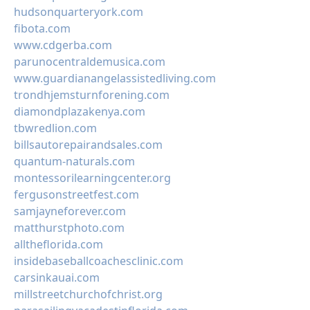
hudsonquarteryork.com
fibota.com
www.cdgerba.com
parunocentraldemusica.com
www.guardianangelassistedliving.com
trondhjemsturnforening.com
diamondplazakenya.com
tbwredlion.com
billsautorepairandsales.com
quantum-naturals.com
montessorilearningcenter.org
fergusonstreetfest.com
samjayneforever.com
matthurstphoto.com
alltheflorida.com
insidebaseballcoachesclinic.com
carsinkauai.com
millstreetchurchofchrist.org