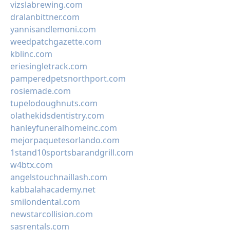
vizslabrewing.com
dralanbittner.com
yannisandlemoni.com
weedpatchgazette.com
kblinc.com
eriesingletrack.com
pamperedpetsnorthport.com
rosiemade.com
tupelodoughnuts.com
olathekidsdentistry.com
hanleyfuneralhomeinc.com
mejorpaquetesorlando.com
1stand10sportsbarandgrill.com
w4btx.com
angelstouchnaillash.com
kabbalahacademy.net
smilondental.com
newstarcollision.com
sasrentals.com