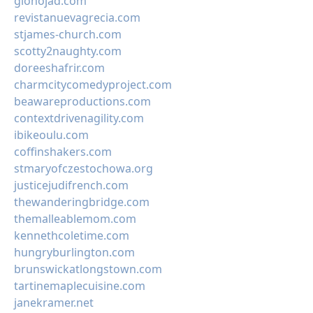
glonojad.com
revistanuevagrecia.com
stjames-church.com
scotty2naughty.com
doreeshafrir.com
charmcitycomedyproject.com
beawareproductions.com
contextdrivenagility.com
ibikeoulu.com
coffinshakers.com
stmaryofczestochowa.org
justicejudifrench.com
thewanderingbridge.com
themalleablemom.com
kennethcoletime.com
hungryburlington.com
brunswickatlongstown.com
tartinemaplecuisine.com
janekramer.net