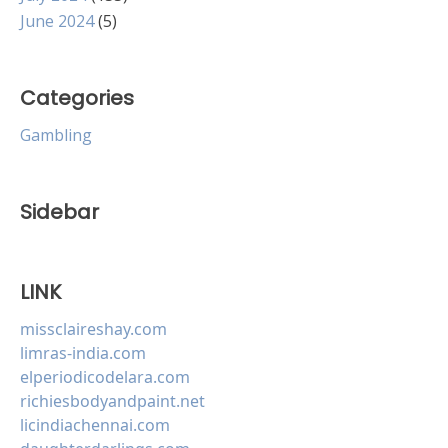
June 2024
(5)
Categories
Gambling
Sidebar
LINK
missclaireshay.com
limras-india.com
elperiodicodelara.com
richiesbodyandpaint.net
licindiachennai.com