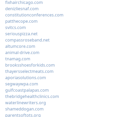
fixhairchicago.com
denizliesnaf.com
constitutionconferences.com
patthecope.com
svitcs.com
seriouspizza.net
compassroseband.net
altumcore.com
animal-drive.com
tnamag.com
brooksshoesforkids.com
thayersselectmeats.com
aporiasolutions.com
segwaywpa.com
gulfcoastpalapas.com
thebridgehealthclinics.com
waterlinewriters.org
shameddogan.com
parentsoftots.org