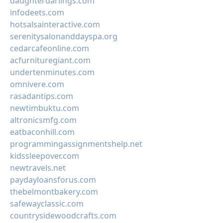
daughterdarlings.com
infodeets.com
hotsalsainteractive.com
serenitysalonanddayspa.org
cedarcafeonline.com
acfurnituregiant.com
undertenminutes.com
omnivere.com
rasadantips.com
newtimbuktu.com
altronicsmfg.com
eatbaconhill.com
programmingassignmentshelp.net
kidssleepover.com
newtravels.net
paydayloansforus.com
thebelmontbakery.com
safewayclassic.com
countrysidewoodcrafts.com