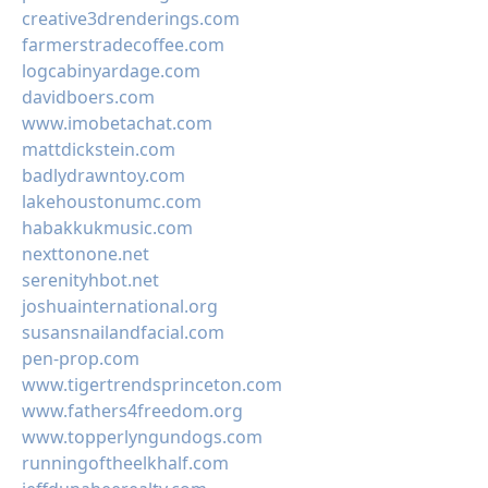
creative3drenderings.com
farmerstradecoffee.com
logcabinyardage.com
davidboers.com
www.imobetachat.com
mattdickstein.com
badlydrawntoy.com
lakehoustonumc.com
habakkukmusic.com
nexttonone.net
serenityhbot.net
joshuainternational.org
susansnailandfacial.com
pen-prop.com
www.tigertrendsprinceton.com
www.fathers4freedom.org
www.topperlyngundogs.com
runningoftheelkhalf.com