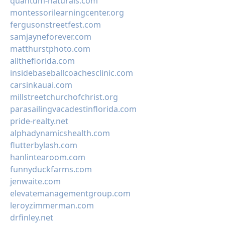
quantum-naturals.com
montessorilearningcenter.org
fergusonstreetfest.com
samjayneforever.com
matthurstphoto.com
alltheflorida.com
insidebaseballcoachesclinic.com
carsinkauai.com
millstreetchurchofchrist.org
parasailingvacadestinflorida.com
pride-realty.net
alphadynamicshealth.com
flutterbylash.com
hanlintearoom.com
funnyduckfarms.com
jenwaite.com
elevatemanagementgroup.com
leroyzimmerman.com
drfinley.net