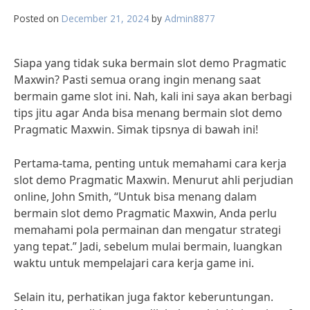
Posted on
December 21, 2024
by
Admin8877
Siapa yang tidak suka bermain slot demo Pragmatic
Maxwin? Pasti semua orang ingin menang saat
bermain game slot ini. Nah, kali ini saya akan berbagi
tips jitu agar Anda bisa menang bermain slot demo
Pragmatic Maxwin. Simak tipsnya di bawah ini!
Pertama-tama, penting untuk memahami cara kerja
slot demo Pragmatic Maxwin. Menurut ahli perjudian
online, John Smith, “Untuk bisa menang dalam
bermain slot demo Pragmatic Maxwin, Anda perlu
memahami pola permainan dan mengatur strategi
yang tepat.” Jadi, sebelum mulai bermain, luangkan
waktu untuk mempelajari cara kerja game ini.
Selain itu, perhatikan juga faktor keberuntungan.