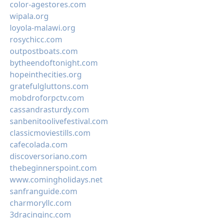
color-agestores.com
wipala.org
loyola-malawi.org
rosychicc.com
outpostboats.com
bytheendoftonight.com
hopeinthecities.org
gratefulgluttons.com
mobdroforpctv.com
cassandrasturdy.com
sanbenitoolivefestival.com
classicmoviestills.com
cafecolada.com
discoversoriano.com
thebeginnerspoint.com
www.comingholidays.net
sanfranguide.com
charmoryllc.com
3dracinginc.com