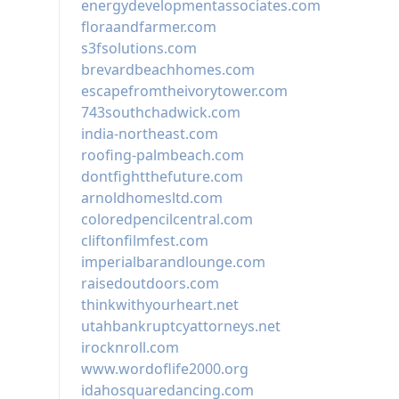
energydevelopmentassociates.com
floraandfarmer.com
s3fsolutions.com
brevardbeachhomes.com
escapefromtheivorytower.com
743southchadwick.com
india-northeast.com
roofing-palmbeach.com
dontfightthefuture.com
arnoldhomesltd.com
coloredpencilcentral.com
cliftonfilmfest.com
imperialbarandlounge.com
raisedoutdoors.com
thinkwithyourheart.net
utahbankruptcyattorneys.net
irocknroll.com
www.wordoflife2000.org
idahosquaredancing.com