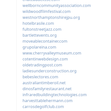
wellborncommunityassociation.com
wildwoodfilmfestival.com
westnorthamptonshirejpu.org
hotelbrasile.com
fultonstreetjazz.com
bartlettevents.org
moveablecontainer.com
grupolareina.com
www.cherryvalleymuseum.com
cotentinwebdesign.com
oldetradingpost.com
ladiesunderconstruction.org
bebeslectores.com
australiantimberoil.net
dinosfamilyrestaurant.net
infraredbuildingtechnologies.com
harvesttablehermann.com
carrosdegolfclub.com