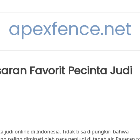
apexfence.net
ran Favorit Pecinta Judi
 judi online di Indonesia. Tidak bisa dipungkiri bahwa
ng paling diminati oleh para penjudi di tanah air. Pasaran t