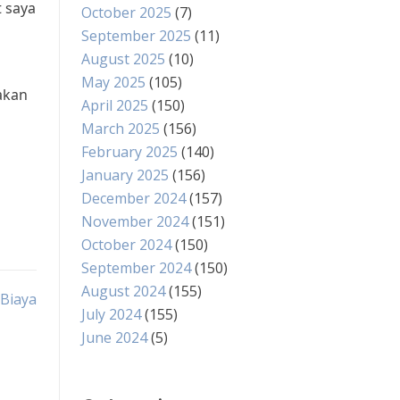
 saya
October 2025
(7)
September 2025
(11)
August 2025
(10)
May 2025
(105)
akan
April 2025
(150)
March 2025
(156)
February 2025
(140)
January 2025
(156)
December 2024
(157)
November 2024
(151)
October 2024
(150)
September 2024
(150)
August 2024
(155)
Biaya
July 2024
(155)
June 2024
(5)