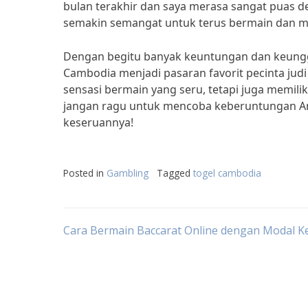
bulan terakhir dan saya merasa sangat puas 
semakin semangat untuk terus bermain dan m
Dengan begitu banyak keuntungan dan keunggu
Cambodia menjadi pasaran favorit pecinta judi
sensasi bermain yang seru, tetapi juga memili
jangan ragu untuk mencoba keberuntungan And
keseruannya!
Posted in
Gambling
Tagged
togel cambodia
Post
Cara Bermain Baccarat Online dengan Modal Ke
navigation