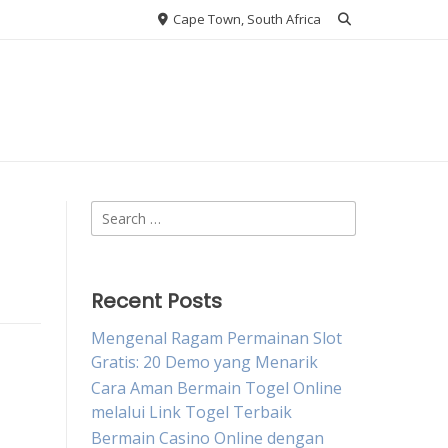
Cape Town, South Africa
Search
for:
Recent Posts
Mengenal Ragam Permainan Slot
Gratis: 20 Demo yang Menarik
Cara Aman Bermain Togel Online
melalui Link Togel Terbaik
Bermain Casino Online dengan