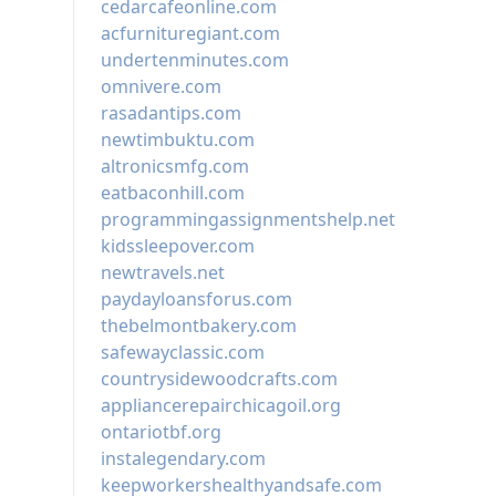
cedarcafeonline.com
acfurnituregiant.com
undertenminutes.com
omnivere.com
rasadantips.com
newtimbuktu.com
altronicsmfg.com
eatbaconhill.com
programmingassignmentshelp.net
kidssleepover.com
newtravels.net
paydayloansforus.com
thebelmontbakery.com
safewayclassic.com
countrysidewoodcrafts.com
appliancerepairchicagoil.org
ontariotbf.org
instalegendary.com
keepworkershealthyandsafe.com