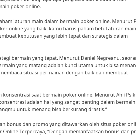
in poker online.
ahami aturan main dalam bermain poker online. Menurut 
oker online yang baik, kamu harus paham betul aturan mai
buat keputusan yang lebih tepat dan strategis dalam
rategi bermain yang tepat. Menurut Daniel Negreanu, seor
 bermain yang matang adalah kunci utama untuk bisa mena
a membaca situasi permainan dengan baik dan membuat
n konsentrasi saat bermain poker online. Menurut Ahli Psik
konsentrasi adalah hal yang sangat penting dalam bermain
luangmu untuk menang bisa berkurang drastis.”
kan bonus dan promo yang ditawarkan oleh situs poker onl
ker Online Terpercaya, “Dengan memanfaatkan bonus dan 