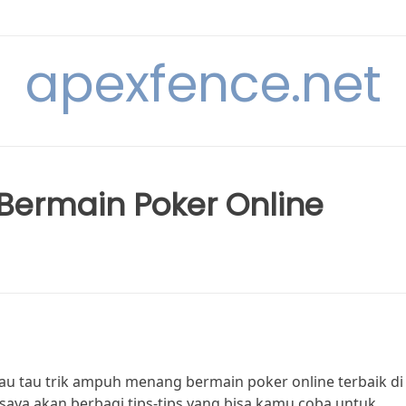
apexfence.net
Bermain Poker Online
Mau tau trik ampuh menang bermain poker online terbaik di
i saya akan berbagi tips-tips yang bisa kamu coba untuk