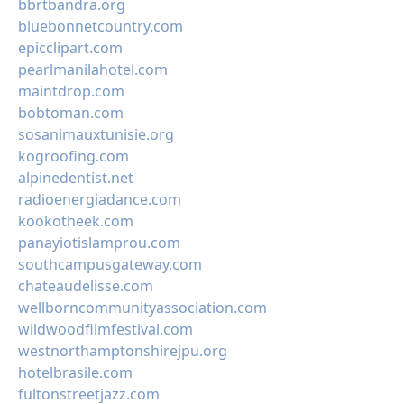
bbrtbandra.org
bluebonnetcountry.com
epicclipart.com
pearlmanilahotel.com
maintdrop.com
bobtoman.com
sosanimauxtunisie.org
kogroofing.com
alpinedentist.net
radioenergiadance.com
kookotheek.com
panayiotislamprou.com
southcampusgateway.com
chateaudelisse.com
wellborncommunityassociation.com
wildwoodfilmfestival.com
westnorthamptonshirejpu.org
hotelbrasile.com
fultonstreetjazz.com