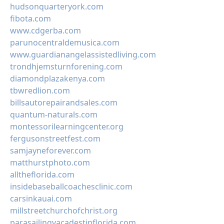
hudsonquarteryork.com
fibota.com
www.cdgerba.com
parunocentraldemusica.com
www.guardianangelassistedliving.com
trondhjemsturnforening.com
diamondplazakenya.com
tbwredlion.com
billsautorepairandsales.com
quantum-naturals.com
montessorilearningcenter.org
fergusonstreetfest.com
samjayneforever.com
matthurstphoto.com
alltheflorida.com
insidebaseballcoachesclinic.com
carsinkauai.com
millstreetchurchofchrist.org
parasailingvacadestinflorida.com