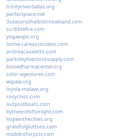
trinityriverdallas.org
perfectplace.net
3seasonsthaibistrooakland.com
scribblefire.com
yogaexpo.org
home-careassociates.com
andreacavaletto.com
parksleylivestocksupply.com
boisedharmacenter.org
color-agestores.com
wipala.org
loyola-malawi.org
rosychicc.com
outpostboats.com
bytheendoftonight.com
hopeinthecities.org
gratefulgluttons.com
mobdroforpctv.com