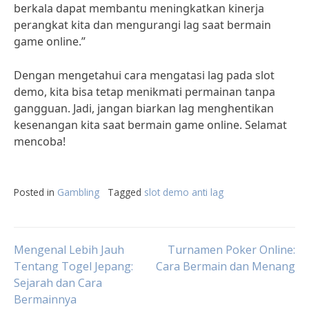
berkala dapat membantu meningkatkan kinerja
perangkat kita dan mengurangi lag saat bermain
game online.”
Dengan mengetahui cara mengatasi lag pada slot
demo, kita bisa tetap menikmati permainan tanpa
gangguan. Jadi, jangan biarkan lag menghentikan
kesenangan kita saat bermain game online. Selamat
mencoba!
Posted in
Gambling
Tagged
slot demo anti lag
Post
Mengenal Lebih Jauh
Turnamen Poker Online:
Tentang Togel Jepang:
Cara Bermain dan Menang
Sejarah dan Cara
navigation
Bermainnya