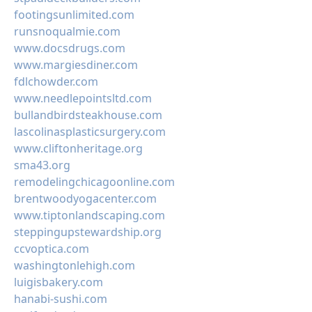
footingsunlimited.com
runsnoqualmie.com
www.docsdrugs.com
www.margiesdiner.com
fdlchowder.com
www.needlepointsltd.com
bullandbirdsteakhouse.com
lascolinasplasticsurgery.com
www.cliftonheritage.org
sma43.org
remodelingchicagoonline.com
brentwoodyogacenter.com
www.tiptonlandscaping.com
steppingupstewardship.org
ccvoptica.com
washingtonlehigh.com
luigisbakery.com
hanabi-sushi.com