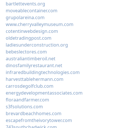
bartlettevents.org
moveablecontainer.com
grupolareina.com
www.cherryvalleymuseum.com
cotentinwebdesign.com
oldetradingpost.com
ladiesunderconstruction.org
bebeslectores.com
australiantimberoil.net
dinosfamilyrestaurant.net
infraredbuildingtechnologies.com
harvesttablehermann.com
carrosdegolfclub.com
energydevelopmentassociates.com
floraandfarmer.com
s3fsolutions.com
brevardbeachhomes.com
escapefromtheivorytower.com
743southchadwick.com