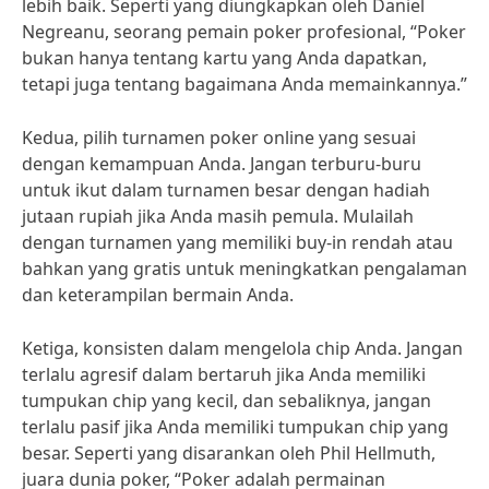
lebih baik. Seperti yang diungkapkan oleh Daniel
Negreanu, seorang pemain poker profesional, “Poker
bukan hanya tentang kartu yang Anda dapatkan,
tetapi juga tentang bagaimana Anda memainkannya.”
Kedua, pilih turnamen poker online yang sesuai
dengan kemampuan Anda. Jangan terburu-buru
untuk ikut dalam turnamen besar dengan hadiah
jutaan rupiah jika Anda masih pemula. Mulailah
dengan turnamen yang memiliki buy-in rendah atau
bahkan yang gratis untuk meningkatkan pengalaman
dan keterampilan bermain Anda.
Ketiga, konsisten dalam mengelola chip Anda. Jangan
terlalu agresif dalam bertaruh jika Anda memiliki
tumpukan chip yang kecil, dan sebaliknya, jangan
terlalu pasif jika Anda memiliki tumpukan chip yang
besar. Seperti yang disarankan oleh Phil Hellmuth,
juara dunia poker, “Poker adalah permainan