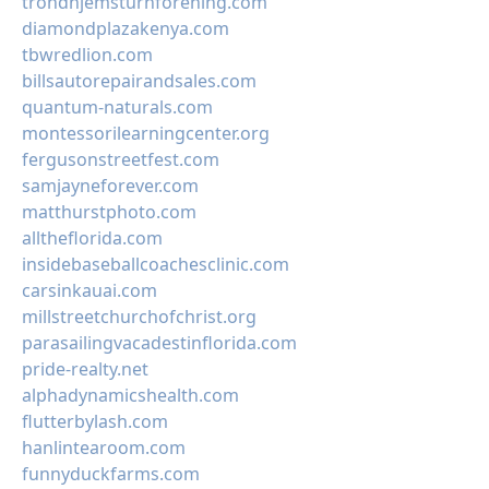
trondhjemsturnforening.com
diamondplazakenya.com
tbwredlion.com
billsautorepairandsales.com
quantum-naturals.com
montessorilearningcenter.org
fergusonstreetfest.com
samjayneforever.com
matthurstphoto.com
alltheflorida.com
insidebaseballcoachesclinic.com
carsinkauai.com
millstreetchurchofchrist.org
parasailingvacadestinflorida.com
pride-realty.net
alphadynamicshealth.com
flutterbylash.com
hanlintearoom.com
funnyduckfarms.com