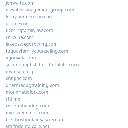
jenwaite.com
elevatemanagementgroup.com
leroyzimmerman.com
drfinley.net
flemingfamilylaw.com
rnrwine.com
lakeoswegorowing.com
fuquayfamilycounseling.com
agouveia.com
secondbaptistchurchofolathe.org
mymseo.org
chhpac.com
dharmadogtraining.com
motionaudiotx.com
rttl.me
rescomheating.com
mimiweddings.com
besthostinnkansascity.com
smithdentalcare.net