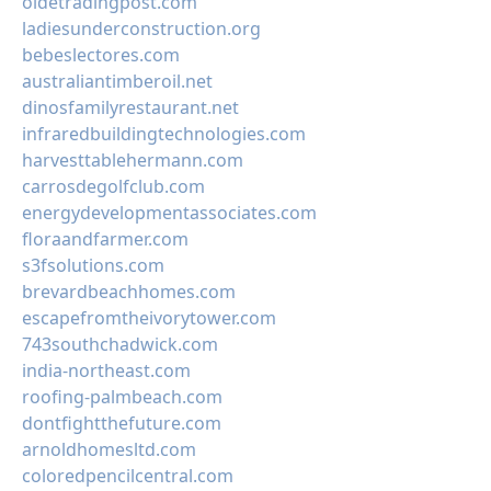
oldetradingpost.com
ladiesunderconstruction.org
bebeslectores.com
australiantimberoil.net
dinosfamilyrestaurant.net
infraredbuildingtechnologies.com
harvesttablehermann.com
carrosdegolfclub.com
energydevelopmentassociates.com
floraandfarmer.com
s3fsolutions.com
brevardbeachhomes.com
escapefromtheivorytower.com
743southchadwick.com
india-northeast.com
roofing-palmbeach.com
dontfightthefuture.com
arnoldhomesltd.com
coloredpencilcentral.com