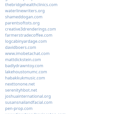
thebridgehealthclinics.com
waterlinewriters.org
shameddogan.com
parentsoftots.org
creative3drenderings.com
farmerstradecoffee.com
logcabinyardage.com
davidboers.com
www.imobetachat.com
mattdickstein.com
badlydrawntoy.com
lakehoustonumc.com
habakkukmusic.com
nexttonone.net
serenityhbot.net
joshuainternational.org
susansnailandfacial.com
pen-prop.com