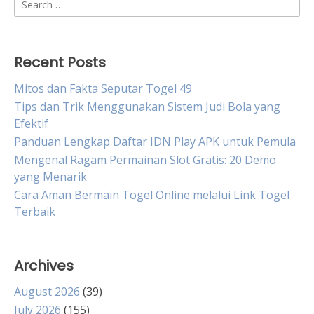
Search
for:
Recent Posts
Mitos dan Fakta Seputar Togel 49
Tips dan Trik Menggunakan Sistem Judi Bola yang
Efektif
Panduan Lengkap Daftar IDN Play APK untuk Pemula
Mengenal Ragam Permainan Slot Gratis: 20 Demo
yang Menarik
Cara Aman Bermain Togel Online melalui Link Togel
Terbaik
Archives
August 2026
(39)
July 2026
(155)