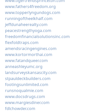
www.tigertrendsprinceton.com
www.fathers4freedom.org
www.topperlyngundogs.com
runningoftheelkhalf.com
jeffdunaheerealty.com
peacestrengthyoga.com
freedomfinancialsolutionsinc.com
flexfoldtraps.com
amendsracingengines.com
www.kortormorthai.com
www.fatandqueer.com
anneashleyumc.org
landsurveyskansascity.com
stpauldeckbuilders.com
footingsunlimited.com
runsnoqualmie.com
www.docsdrugs.com
www.margiesdiner.com
fdlchowder.com