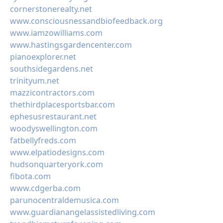
cornerstonerealty.net
www.consciousnessandbiofeedback.org
www.iamzowilliams.com
www.hastingsgardencenter.com
pianoexplorer.net
southsidegardens.net
trinityum.net
mazzicontractors.com
thethirdplacesportsbar.com
ephesusrestaurant.net
woodyswellington.com
fatbellyfreds.com
www.elpatiodesigns.com
hudsonquarteryork.com
fibota.com
www.cdgerba.com
parunocentraldemusica.com
www.guardianangelassistedliving.com