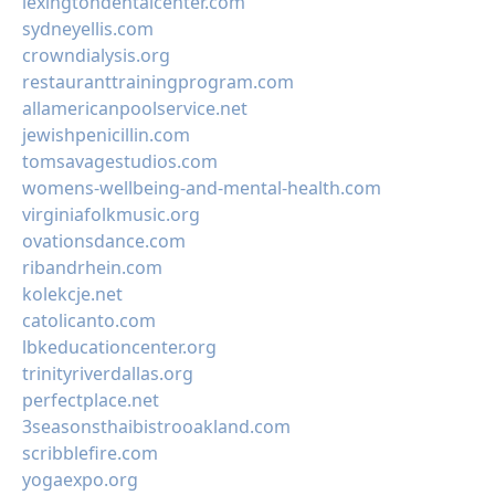
lexingtondentalcenter.com
sydneyellis.com
crowndialysis.org
restauranttrainingprogram.com
allamericanpoolservice.net
jewishpenicillin.com
tomsavagestudios.com
womens-wellbeing-and-mental-health.com
virginiafolkmusic.org
ovationsdance.com
ribandrhein.com
kolekcje.net
catolicanto.com
lbkeducationcenter.org
trinityriverdallas.org
perfectplace.net
3seasonsthaibistrooakland.com
scribblefire.com
yogaexpo.org