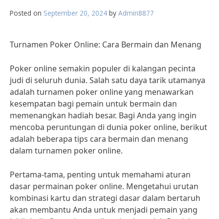
Posted on
September 20, 2024
by
Admin8877
Turnamen Poker Online: Cara Bermain dan Menang
Poker online semakin populer di kalangan pecinta
judi di seluruh dunia. Salah satu daya tarik utamanya
adalah turnamen poker online yang menawarkan
kesempatan bagi pemain untuk bermain dan
memenangkan hadiah besar. Bagi Anda yang ingin
mencoba peruntungan di dunia poker online, berikut
adalah beberapa tips cara bermain dan menang
dalam turnamen poker online.
Pertama-tama, penting untuk memahami aturan
dasar permainan poker online. Mengetahui urutan
kombinasi kartu dan strategi dasar dalam bertaruh
akan membantu Anda untuk menjadi pemain yang