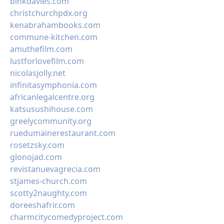
binkdavies.com
christchurchpdx.org
kenabrahambooks.com
commune-kitchen.com
amuthefilm.com
lustforlovefilm.com
nicolasjolly.net
infinitasymphonia.com
africanlegalcentre.org
katsusushihouse.com
greelycommunity.org
ruedumainerestaurant.com
rosetzsky.com
glonojad.com
revistanuevagrecia.com
stjames-church.com
scotty2naughty.com
doreeshafrir.com
charmcitycomedyproject.com