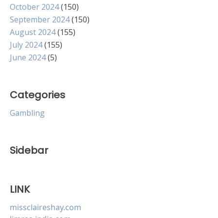
October 2024
(150)
September 2024
(150)
August 2024
(155)
July 2024
(155)
June 2024
(5)
Categories
Gambling
Sidebar
LINK
missclaireshay.com