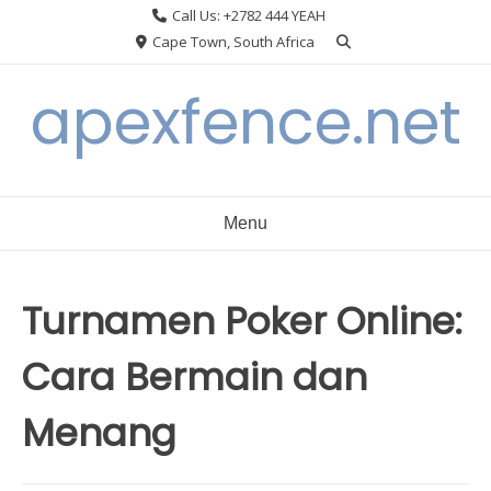
Skip
Call Us: +2782 444 YEAH
to
Cape Town, South Africa
content
apexfence.net
Menu
Turnamen Poker Online:
Cara Bermain dan
Menang